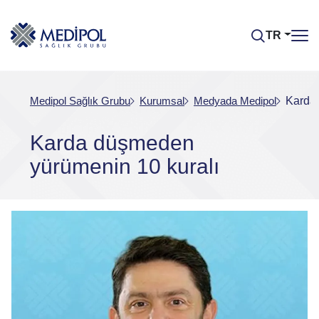
TR
Medipol Sağlık Grubu
Kurumsal
Medyada Medipol
Karda 
Karda düşmeden
yürümenin 10 kuralı