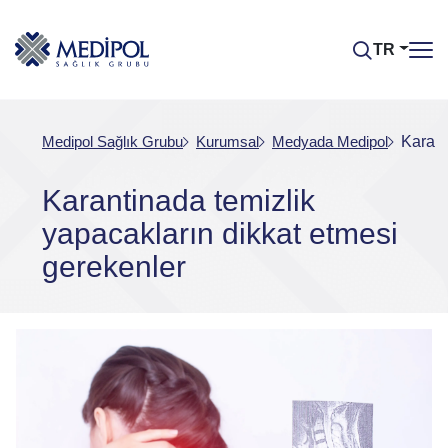
TR
Medipol Sağlık Grubu
Kurumsal
Medyada Medipol
Karant
Karantinada temizlik
yapacakların dikkat etmesi
gerekenler