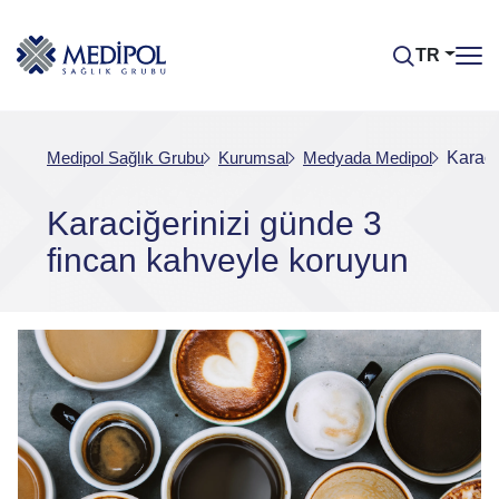
TR
Medipol Sağlık Grubu
Kurumsal
Medyada Medipol
Karaci
Karaciğerinizi günde 3
fincan kahveyle koruyun