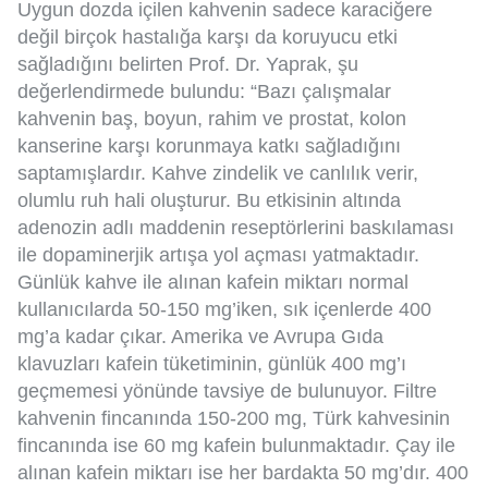
Uygun dozda içilen kahvenin sadece karaciğere
değil birçok hastalığa karşı da koruyucu etki
sağladığını belirten Prof. Dr. Yaprak, şu
değerlendirmede bulundu: “Bazı çalışmalar
kahvenin baş, boyun, rahim ve prostat, kolon
kanserine karşı korunmaya katkı sağladığını
saptamışlardır. Kahve zindelik ve canlılık verir,
olumlu ruh hali oluşturur. Bu etkisinin altında
adenozin adlı maddenin reseptörlerini baskılaması
ile dopaminerjik artışa yol açması yatmaktadır.
Günlük kahve ile alınan kafein miktarı normal
kullanıcılarda 50-150 mg’iken, sık içenlerde 400
mg’a kadar çıkar. Amerika ve Avrupa Gıda
klavuzları kafein tüketiminin, günlük 400 mg’ı
geçmemesi yönünde tavsiye de bulunuyor. Filtre
kahvenin fincanında 150-200 mg, Türk kahvesinin
fincanında ise 60 mg kafein bulunmaktadır. Çay ile
alınan kafein miktarı ise her bardakta 50 mg’dır. 400