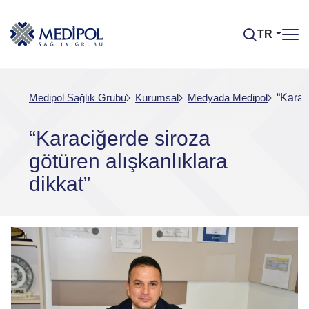
TR
Medipol Sağlık Grubu
Kurumsal
Medyada Medipol
“Karac
“Karaciğerde siroza
götüren alışkanlıklara
dikkat”