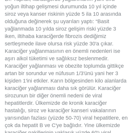
yoğun iltihap gelişmesi durumunda 10 yıl içinde
siroz veya kanser riskinin yüzde 5 ila 10 arasında
olduğuna değinerek şu uyarıları yaptı: “Basit
yağlanmada 10 yılda siroz gelişim riski yüzde 3
iken, iltihaba karaciğerde fibrozis dediğimiz
sertleşmede ilave olursa risk yüzde 30'a çıkar.
Karaciğer yağlanmasının en önemli nedenleri ise
aşırı alkol tüketimi ve sağlıksız beslenmedir.
Karaciğer yağlanması ve obezite toplumda gittikçe
artan bir sorundur ve nüfusun 1/3'ünü yani her 3
kişiden 1'ini etkiler. Karın bölgesinden kilo alanlarda
karaciğer yağlanması daha sık görülür. Karaciğer
sirozunun bir diğer önemli nedeni de viral
hepatitlerdir. Ülkemizde de kronik karaciğer
hastalığı, siroz ve karaciğer kanseri vakalarının
yarısından fazlası (yüzde 50-70) viral hepatitlere, en
çok da hepatit B ve C'ye bağlıdır. Yine ülkemizde
karaciğer nakillerinin yaklaşık yüzde 60'ı viral