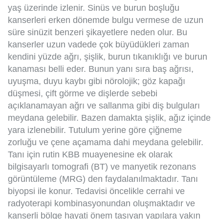
yaş üzerinde izlenir. Sinüs ve burun boşluğu
kanserleri erken dönemde bulgu vermese de uzun
süre sinüzit benzeri şikayetlere neden olur. Bu
kanserler uzun vadede çok büyüdükleri zaman
kendini yüzde ağrı, şişlik, burun tıkanıklığı ve burun
kanaması belli eder. Bunun yanı sıra baş ağrısı,
uyuşma, duyu kaybı gibi nörolojik; göz kapağı
düşmesi, çift görme ve dişlerde sebebi
açıklanamayan ağrı ve sallanma gibi diş bulguları
meydana gelebilir. Bazen damakta şişlik, ağız içinde
yara izlenebilir. Tutulum yerine göre çiğneme
zorluğu ve çene açamama dahi meydana gelebilir.
Tanı için rutin KBB muayenesine ek olarak
bilgisayarlı tomografi (BT) ve manyetik rezonans
görüntüleme (MRG) den faydalanılmaktadır. Tanı
biyopsi ile konur. Tedavisi öncelikle cerrahi ve
radyoterapi kombinasyonundan oluşmaktadır ve
kanserli bölge hayati önem taşıyan yapılara yakın