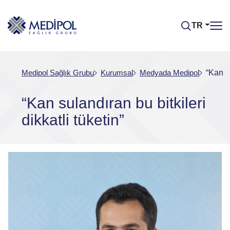
TR
Medipol Sağlık Grubu
Kurumsal
Medyada Medipol
“Kan su
“Kan sulandıran bu bitkileri
dikkatli tüketin”