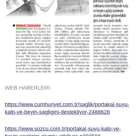
WEB HABERLERİ:
https://www.cumhuriyet.com.tr/saglik/portakal-suyu-
kalp-ve-beyin-sagligini-destekliyor-2488628
https://www.sozcu.com.tr/portakal-suyu-kalp-ve-