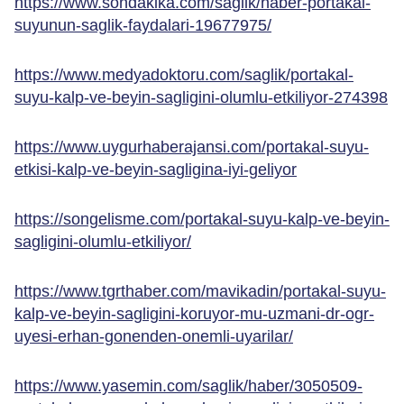
https://www.sondakika.com/saglik/haber-portakal-
suyunun-saglik-faydalari-19677975/
https://www.medyadoktoru.com/saglik/portakal-
suyu-kalp-ve-beyin-sagligini-olumlu-etkiliyor-274398
https://www.uygurhaberajansi.com/portakal-suyu-
etkisi-kalp-ve-beyin-sagligina-iyi-geliyor
https://songelisme.com/portakal-suyu-kalp-ve-beyin-
sagligini-olumlu-etkiliyor/
https://www.tgrthaber.com/mavikadin/portakal-suyu-
kalp-ve-beyin-sagligini-koruyor-mu-uzmani-dr-ogr-
uyesi-erhan-gonenden-onemli-uyarilar/
https://www.yasemin.com/saglik/haber/3050509-