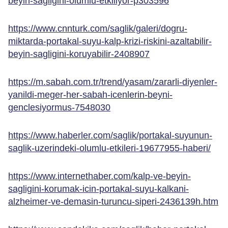
beyin-sagligini-olumlu-etkiliyor-p303596
https://www.cnnturk.com/saglik/galeri/dogru-
miktarda-portakal-suyu-kalp-krizi-riskini-azaltabilir-
beyin-sagligini-koruyabilir-2408907
https://m.sabah.com.tr/trend/yasam/zararli-diyenler-
yanildi-meger-her-sabah-icenlerin-beyni-
genclesiyormus-7548030
https://www.haberler.com/saglik/portakal-suyunun-
saglik-uzerindeki-olumlu-etkileri-19677955-haberi/
https://www.internethaber.com/kalp-ve-beyin-
sagligini-korumak-icin-portakal-suyu-kalkani-
alzheimer-ve-demasin-turuncu-siperi-2436139h.htm