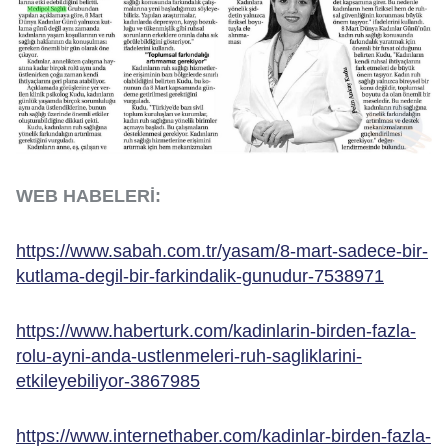
WEB HABELERİ:
https://www.sabah.com.tr/yasam/8-mart-sadece-bir-
kutlama-degil-bir-farkindalik-gunudur-7538971
https://www.haberturk.com/kadinlarin-birden-fazla-
rolu-ayni-anda-ustlenmeleri-ruh-sagliklarini-
etkileyebiliyor-3867985
https://www.internethaber.com/kadinlar-birden-fazla-