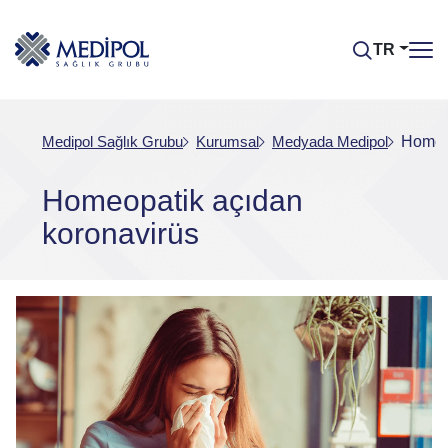
TR
Medipol Sağlık Grubu
Kurumsal
Medyada Medipol
Homeop
Homeopatik açıdan
koronavirüs