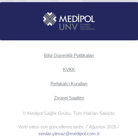
Bilgi Güvenliği Politikaları
KVKK
Refakatçi Kuralları
Ziyaret Saatleri
© Medipol Sağlık Grubu. Tüm Hakları Saklıdır.
Web sitesi son güncelleme tarihi: 7 Ağustos 2026 /
serdar.yilmaz@medipol.com.tr