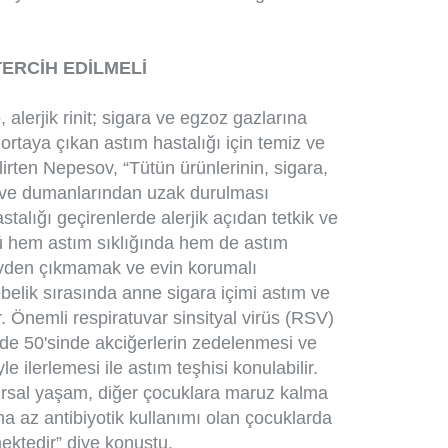
ERCİH EDİLMELİ
, alerjik rinit; sigara ve egzoz gazlarına
 ortaya çıkan astım hastalığı için temiz ve
rten Nepesov, “Tütün ürünlerinin, sigara,
 ve dumanlarından uzak durulması
talığı geçirenlerde alerjik açıdan tetkik ve
olü hem astım sıklığında hem de astım
Evden çıkmamak ve evin korumalı
belik sırasında anne sigara içimi astım ve
r. Önemli respiratuvar sinsityal virüs (RSV)
de 50'sinde akciğerlerin zedelenmesi ve
 ilerlemesi ile astım teşhisi konulabilir.
kırsal yaşam, diğer çocuklara maruz kalma
a az antibiyotik kullanımı olan çocuklarda
ektedir” diye konuştu.