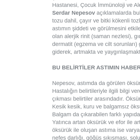
Hastanesi, Çocuk İmmünoloji ve Ale
Serdar Nepesov
açıklamalarda bul
tozu dahil, çayır ve bitki kökenli toz
astımın şiddeti ve görülmesini etki
olan alerjik rinit (saman nezlesi), gıd
dermatit (egzema ve cilt sorunları) g
giderek, artmakta ve yaygınlaşmakt
BU BELİRTİLER ASTIMIN HABER
Nepesov, astımda da görülen öksürü
Hastalığın belirtileriyle ilgili bilgi 
çıkması belirtiler arasındadır. Öksürü
Kesik kesik, kuru ve balgamsız öksür
Balgam da çıkarabilen farklı yapıda
Yatınca artan öksürük ve efor ile ar
öksürük ile oluşan astıma ise varya
nefes darlığı, göğüs sıkışması, soluk