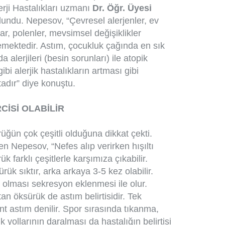
rji Hastalıkları uzmanı
Dr. Öğr. Üyesi
undu. Nepesov, “Çevresel alerjenler, ev
lar, polenler, mevsimsel değişiklikler
lemektedir. Astım, çocukluk çağında en sık
a alerjileri (besin sorunları) ile atopik
ibi alerjik hastalıkların artması gibi
adır” diye konuştu.
CİSİ OLABİLİR
ğün çok çeşitli olduğuna dikkat çekti.
veren Nepesov, “Nefes alıp verirken hışıltı
k farklı çeşitlerle karşımıza çıkabilir.
ük sıktır, arka arkaya 3-5 kez olabilir.
 olması sekresyon eklenmesi ile olur.
tan öksürük de astım belirtisidir. Tek
nt astım denilir. Spor sırasında tıkanma,
 yollarının daralması da hastalığın belirtisi