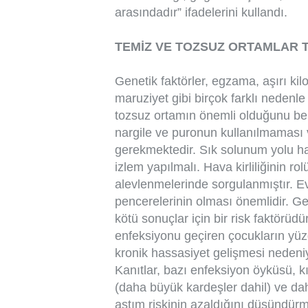
arasındadır” ifadelerini kullandı.
TEMİZ VE TOZSUZ ORTAMLAR T
Genetik faktörler, egzama, aşırı kilo
maruziyet gibi birçok farklı nedenle
tozsuz ortamın önemli olduğunu beli
nargile ve puronun kullanılmaması
gerekmektedir. Sık solunum yolu has
izlem yapılmalı. Hava kirliliğinin r
alevlenmelerinde sorgulanmıştır. 
pencerelerinin olması önemlidir. Ge
kötü sonuçlar için bir risk faktörüdü
enfeksiyonu geçiren çocukların yüz
kronik hassasiyet gelişmesi nedeniyle
Kanıtlar, bazı enfeksiyon öyküsü, 
(daha büyük kardeşler dahil) ve dah
astım riskinin azaldığını düşündürm