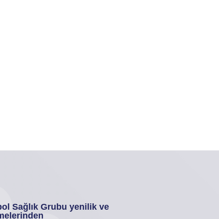
ol Sağlık Grubu yenilik ve
melerinden