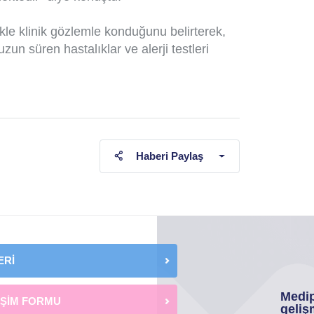
kle klinik gözlemle konduğunu belirterek,
zun süren hastalıklar ve alerji testleri
Haberi Paylaş
ERİ
Medip
İŞİM FORMU
geliş