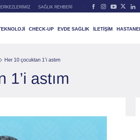
ERKEZLERİMİZ
SAĞLIK REHBERİ
TEKNOLOJİ
CHECK-UP
EVDE SAĞLIK
İLETİŞİM
HASTANE
l
Her 10 çocuktan 1’i astım
 1’i astım