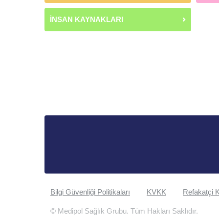
İNSAN KAYNAKLARI
Bilgi Güvenliği Politikaları
KVKK
Refakatçi K
© Medipol Sağlık Grubu. Tüm Hakları Saklıdır.