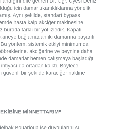
landığını dile getiren Dr. Öğr. Üyesi Deniz
duğu için damar tıkanıklıklarına yönelik
mış. Aynı şekilde, standart bypass
ntemde hasta kalp-akciğer makinesine
 burada farklı bir yol izledik. Kapalı
kineye bağlamadan iki damarına başarılı
k. Bu yöntem, sistemik etkiyi minimumda
 böbreklerine, akciğerine ve beynine daha
emde damarlar hemen çalışmaya başladığı
ihtiyacı da ortadan kalktı. Böylece
üvenli bir şekilde karaciğer nakline
.
EKİBİNE MİNNETTARIM”
delhak Bouarioua ise duygularını şu