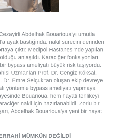
 Cezayirli Abdelhak Bouarioua'yı umutla
l'a ayak bastığında, nakil sürecini derinden
rtaya çıktı: Medipol Hastanesi'nde yapılan
ı olduğu anlaşıldı. Karaciğer fonksiyonları
bir bypass ameliyatı büyük risk taşıyordu.
isi Uzmanları Prof. Dr. Cengiz Köksal,
. Dr. Emre Selçuk'tan oluşan ekip devreye
palı yöntemle bypass ameliyatı yapmaya
sayesinde Bouarioua, hem hayati tehlikeyi
aciğer nakli için hazırlanabildi. Zorlu bir
arı, Abdelhak Bouarioua'ya yeni bir hayat
ERRAHİ MÜMKÜN DEĞİLDİ