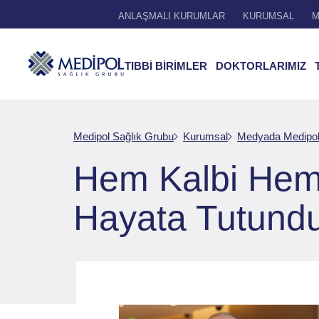
ANLAŞMALI KURUMLAR
KURUMSAL
M
TIBBİ BİRİMLER
DOKTORLARIMIZ
Medipol Sağlık Grubu
Kurumsal
Medyada Medipo
Hem Kalbi Hem 
Hayata Tutund