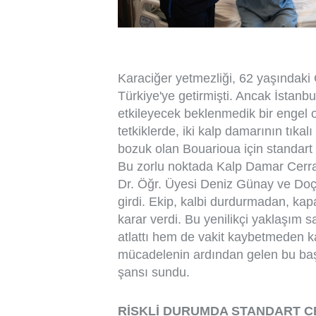
Karaciğer yetmezliği, 62 yaşındaki
Türkiye'ye getirmişti. Ancak İstanbu
etkileyecek beklenmedik bir engel o
tetkiklerde, iki kalp damarının tıkal
bozuk olan Bouarioua için standart 
Bu zorlu noktada Kalp Damar Cerrah
Dr. Öğr. Üyesi Deniz Günay ve Doç
girdi. Ekip, kalbi durdurmadan, ka
karar verdi. Bu yenilikçi yaklaşım 
atlattı hem de vakit kaybetmeden kar
mücadelenin ardından gelen bu baş
şansı sundu.
RİSKLİ DURUMDA STANDART C