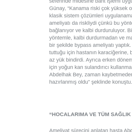
seferinde midesine bant işlemi uygu
Günay, “Kanama riski çok yüksek ol
klasik sistem çözümleri uygulanama
ameliyatı da riskliydi çünkü bu yö
bağlanıyor ve kalbi durduruluyor. Biz
yöntemle, kalbi durdurmadan ve ma
bir şekilde bypass ameliyatı yaptı
tuttuğu için hastanın karaciğerine,
az yük bindirdi. Ayrıca erken dön
için yoğun kan sulandırıcı kullanma 
Abdelhak Bey, zaman kaybetmeden g
hazırlanmış oldu” şeklinde konuştu
“HOCALARIMA VE TÜM SAĞLIK 
Ameliyat sürecini anlatan hasta Ab