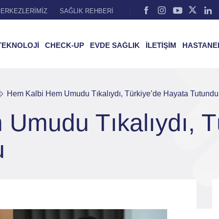
ERKEZLERİMİZ
SAĞLIK REHBERİ
TEKNOLOJİ
CHECK-UP
EVDE SAĞLIK
İLETİŞİM
HASTANE
l
Hem Kalbi Hem Umudu Tıkalıydı, Türkiye’de Hayata Tutundu
Umudu Tıkalıydı, T
u