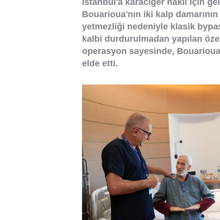
İstanbul'a karaciğer nakli için g
Bouarioua'nın iki kalp damarının t
yetmezliği nedeniyle klasik byp
kalbi durdurulmadan yapılan özel
operasyon sayesinde, Bouarioua k
elde etti.