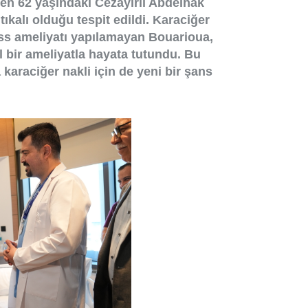
elen 62 yaşındaki Cezayirli Abdelhak
ıkalı olduğu tespit edildi. Karaciğer
ass ameliyatı yapılamayan Bouarioua,
 bir ameliyatla hayata tutundu. Bu
araciğer nakli için de yeni bir şans