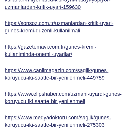
uzmanlardan-kritik-uyari-159630
https://sonsoz.com.tr/uzmanlardan-kritik-uyari-
gunes-kremi-duzenli-kullanilmali
https://gazetemavi.com.tr/gunes-kremi-
kullaniminda-onemli-uyarilar/
https://www.canlimagazin.com/saglik/gunes-
koruyucu-iki-saatte-bir-yenilenmeli-449759
https://www.elipshaber.com/uzmani-uyardi-gunes-
koruyucu-iki-saatte-bir-yenilenmeli
https://www.medyadoktoru.com/saglik/gunes-
koruyucu-iki-saatte-bir-yenilenmeli-275303