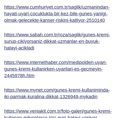
https://www.cumhuriyet.com.tr/saglik/uzmanindan-
hayati-uyari-cocuklukta-bir-kez-bile-gunes-yanigi-
olmak-gelecekte-kanser-riskini-katliyor-2510140
https://www.sabah.com.tr/roza/saglik/gunes-kremi-
surup-cikiyorsaniz-dikkat-uzmanlar-en-buyuk-
hatayi-acikladi
https://www.internethaber.com/medipolden-uyari-
gunes-kremi-kullanirken-uyarilari-es-gecmeyin-
2445978h.htm
https://www.mynet.com/gunes-kremi-kullaniminda-
iki-parmak-kuralina-dikkat-1326949-mykadin
https://www.yeniakit.com.tr/foto-galeri/gunes-kremi-
kullanan-milyonlarca-kisi-ayni-hatayi-yapiyor-