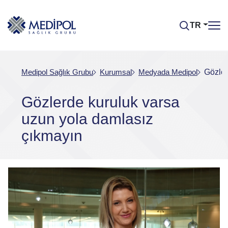
TR
Medipol Sağlık Grubu
Kurumsal
Medyada Medipol
Gözler
Gözlerde kuruluk varsa
uzun yola damlasız
çıkmayın