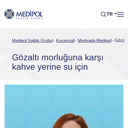
TR
Medipol Sağlık Grubu
Kurumsal
Medyada Medipol
Gözalt
Gözaltı morluğuna karşı
kahve yerine su için