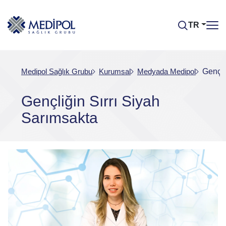
TR
Medipol Sağlık Grubu
Kurumsal
Medyada Medipol
Gençli
Gençliğin Sırrı Siyah
Sarımsakta