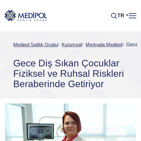
TR
Medipol Sağlık Grubu
Kurumsal
Medyada Medipol
Gece D
Gece Diş Sıkan Çocuklar
Fiziksel ve Ruhsal Riskleri
Beraberinde Getiriyor