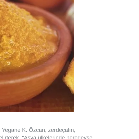
 Yegane K. Özcan, zerdeçalın,
lirterek, "Asya ülkelerinde neredeyse