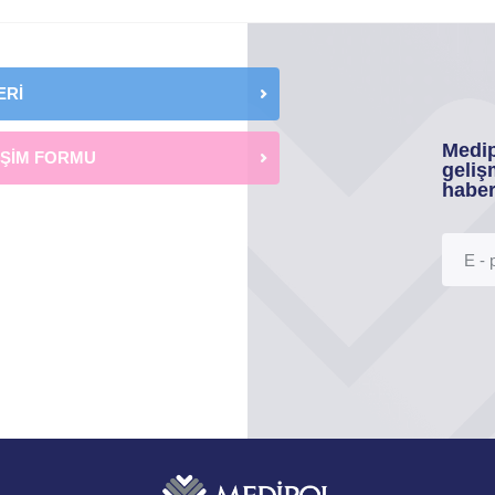
ERİ
Medip
İŞİM FORMU
geliş
haber