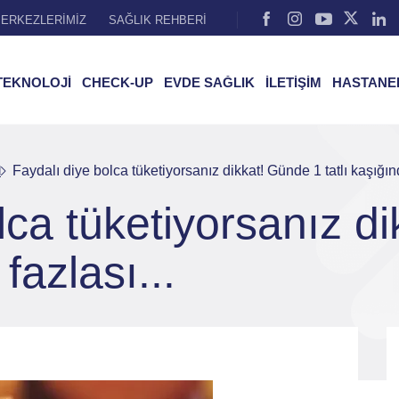
ERKEZLERİMİZ
SAĞLIK REHBERİ
TEKNOLOJİ
CHECK-UP
EVDE SAĞLIK
İLETİŞİM
HASTANE
l
Faydalı diye bolca tüketiyorsanız dikkat! Günde 1 tatlı kaşığınd
lca tüketiyorsanız d
fazlası...