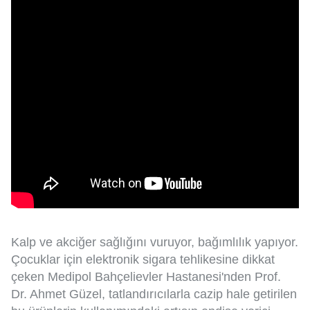
Kalp ve akciğer sağlığını vuruyor, bağımlılık yapıyor.
Çocuklar için elektronik sigara tehlikesine dikkat
çeken Medipol Bahçelievler Hastanesi'nden Prof.
Dr. Ahmet Güzel, tatlandırıcılarla cazip hale getirilen