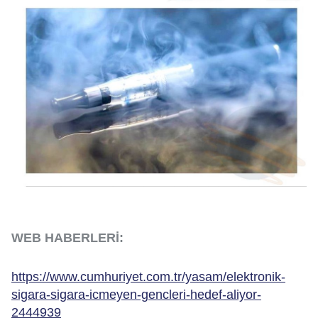
WEB HABERLERİ:
https://www.cumhuriyet.com.tr/yasam/elektronik-
sigara-sigara-icmeyen-gencleri-hedef-aliyor-
2444939