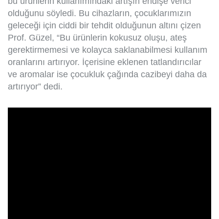
bu ürünlerin kullanımındaki artışın endişe verici
olduğunu söyledi. Bu cihazların, çocuklarımızın
geleceği için ciddi bir tehdit olduğunun altını çizen
Prof. Güzel, “Bu ürünlerin kokusuz oluşu, ateş
gerektirmemesi ve kolayca saklanabilmesi kullanım
oranlarını artırıyor. İçerisine eklenen tatlandırıcılar
ve aromalar ise çocukluk çağında cazibeyi daha da
artırıyor” dedi.