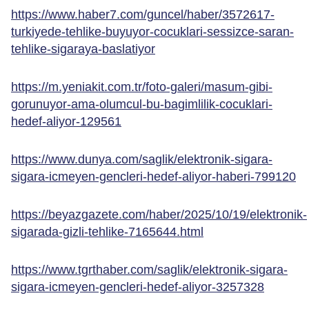
https://www.haber7.com/guncel/haber/3572617-
turkiyede-tehlike-buyuyor-cocuklari-sessizce-saran-
tehlike-sigaraya-baslatiyor
https://m.yeniakit.com.tr/foto-galeri/masum-gibi-
gorunuyor-ama-olumcul-bu-bagimlilik-cocuklari-
hedef-aliyor-129561
https://www.dunya.com/saglik/elektronik-sigara-
sigara-icmeyen-gencleri-hedef-aliyor-haberi-799120
https://beyazgazete.com/haber/2025/10/19/elektronik-
sigarada-gizli-tehlike-7165644.html
https://www.tgrthaber.com/saglik/elektronik-sigara-
sigara-icmeyen-gencleri-hedef-aliyor-3257328