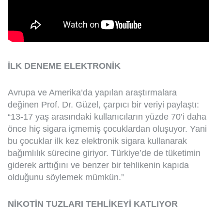
İLK DENEME ELEKTRONİK
Avrupa ve Amerika’da yapılan araştırmalara
değinen Prof. Dr. Güzel, çarpıcı bir veriyi paylaştı:
“13-17 yaş arasındaki kullanıcıların yüzde 70’i daha
önce hiç sigara içmemiş çocuklardan oluşuyor. Yani
bu çocuklar ilk kez elektronik sigara kullanarak
bağımlılık sürecine giriyor. Türkiye’de de tüketimin
giderek arttığını ve benzer bir tehlikenin kapıda
olduğunu söylemek mümkün.”
NİKOTİN TUZLARI TEHLİKEYİ KATLIYOR