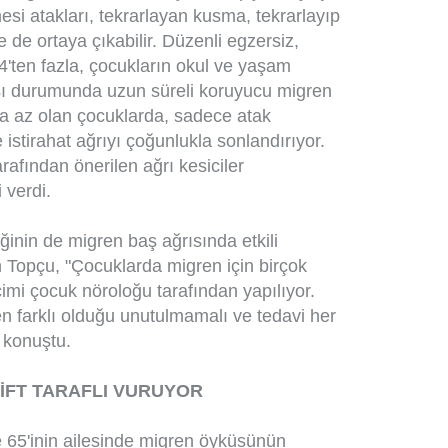
esi atakları, tekrarlayan kusma, tekrarlayıp
e de ortaya çıkabilir. Düzenli egzersiz,
ten fazla, çocukların okul ve yaşam
ması durumunda uzun süreli koruyucu migren
ha az olan çocuklarda, sadece atak
 istirahat ağrıyı çoğunlukla sonlandırıyor.
rafından önerilen ağrı kesiciler
 verdi.
inin de migren baş ağrısında etkili
 Topçu, "Çocuklarda migren için birçok
imi çocuk nöroloğu tarafından yapılıyor.
n farklı olduğu unutulmamalı ve tedavi her
e konuştu.
İFT TARAFLI VURUYOR
e 65'inin ailesinde migren öyküsünün