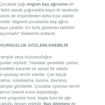
"Çocukluk çağı
migren baş ağrısının
en
farklı olarak çoğunlukla başın iki tarafında
üresi de erişkinlerden daha kısa olabilir.
ebilir. Migrenli çocuklarda baş ağrısı
taya çıkabilir. En fazla gözlenen belirtiler
açınmadır" ifadelerini kullandı.
UZURSUZLUK GÖZLEMLENEBİLİR
ranışlar veya huzursuzluğun
şunları söyledi; "Hastalar genellikle ışıktan,
enellikle karanlık ve sessiz bir odada
a uyumayı tercih ederler. Çok küçük
kalma, soluklaşma, kusma, davranış
anışlar görülebilir. Çocuklar uyumayı tercih
arının önemli kısmı kaybolduğu
onra yorgunluk hissi, başta künt bir ağrı
ozukluğu devam edebilir.
Baş dönmesi
de