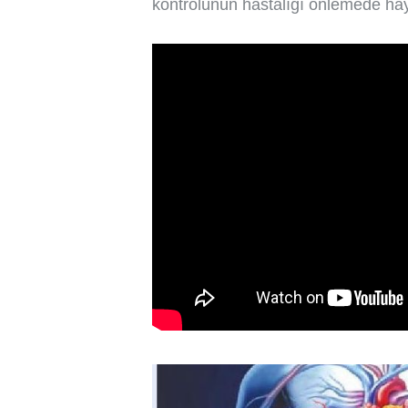
kontrolünün hastalığı önlemede hayat