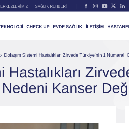
ERKEZLERİMİZ
SAĞLIK REHBERİ
TEKNOLOJİ
CHECK-UP
EVDE SAĞLIK
İLETİŞİM
HASTANE
l
Dolaşım Sistemi Hastalıkları Zirvede Türkiye'nin 1 Numaralı
 Hastalıkları Zirved
Nedeni Kanser Deği