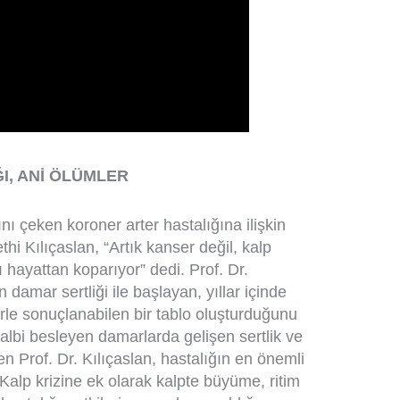
ĞI, ANİ ÖLÜMLER
nı çeken koroner arter hastalığına ilişkin
ethi Kılıçaslan, “Artık kanser değil, kalp
 hayattan koparıyor” dedi. Prof. Dr.
n damar sertliği ile başlayan, yıllar içinde
rle sonuçlanabilen bir tablo oluşturduğunu
 kalbi besleyen damarlarda gelişen sertlik ve
den Prof. Dr. Kılıçaslan, hastalığın en önemli
 Kalp krizine ek olarak kalpte büyüme, ritim