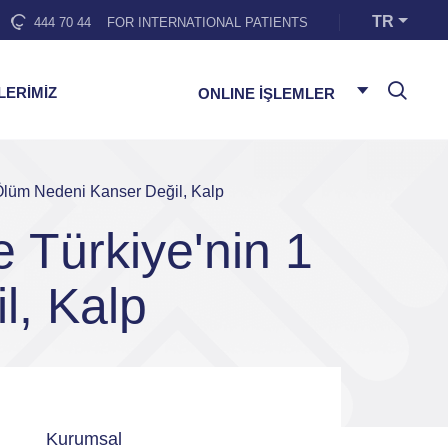
TR
444 70 44
FOR INTERNATIONAL PATIENTS
LERİMİZ
ONLINE İŞLEMLER
 Ölüm Nedeni Kanser Değil, Kalp
e Türkiye'nin 1
l, Kalp
Kurumsal