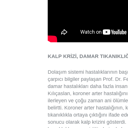
KALP KRİZİ, DAMAR TIKANIKLI
Dolaşım sistemi hastalıklarının başı
çarpıcı bilgiler paylaşan Prof. Dr. F
damar hastalıkları daha fazla insanı
Kılıçaslan, koroner arter hastalığını
ilerleyen ve çoğu zaman ani ölümle
belirtti. Koroner arter hastalığının,
tıkanıklıkla ortaya çıktığını ifade e
sonucu olarak kalp krizini gösterdi.