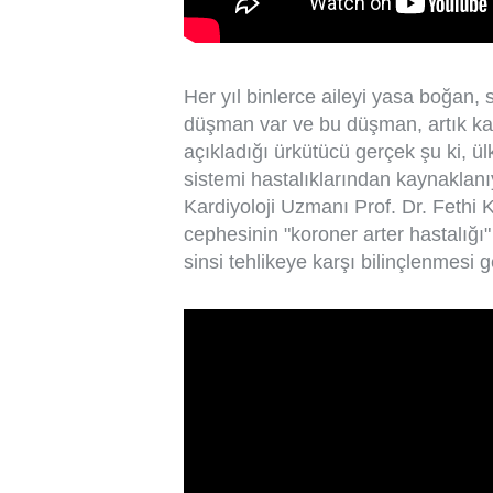
Her yıl binlerce aileyi yasa boğan, 
düşman var ve bu düşman, artık kan
açıkladığı ürkütücü gerçek şu ki, 
sistemi hastalıklarından kaynaklan
Kardiyoloji Uzmanı Prof. Dr. Fethi 
cephesinin "koroner arter hastalığı
sinsi tehlikeye karşı bilinçlenmesi ge