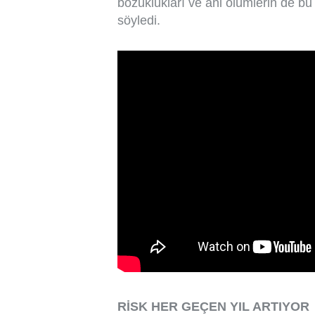
bozuklukları ve ani ölümlerin de bu 
söyledi.
RİSK HER GEÇEN YIL ARTIYOR