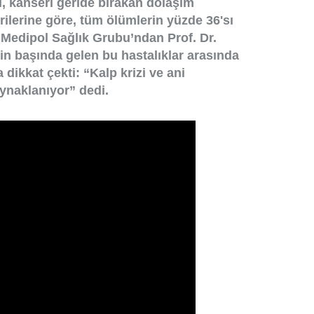
, kanseri geride bırakan dolaşım
erilerine göre, tüm ölümlerin yüzde 36'sı
 Medipol Sağlık Grubu’ndan Prof. Dr.
nin başında gelen bu hastalıklar arasında
 dikkat çekti: “Kalp krizi ve ani
ynaklanıyor” dedi.