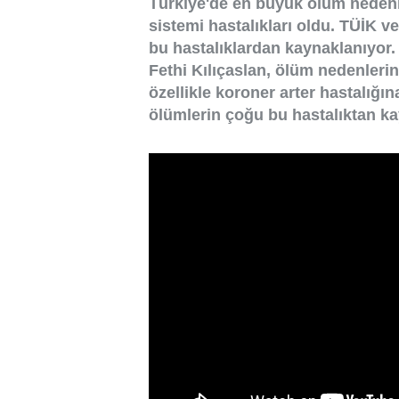
Türkiye'de en büyük ölüm nedeni
sistemi hastalıkları oldu. TÜİK v
bu hastalıklardan kaynaklanıyor.
Fethi Kılıçaslan, ölüm nedenleri
özellikle koroner arter hastalığına
ölümlerin çoğu bu hastalıktan ka