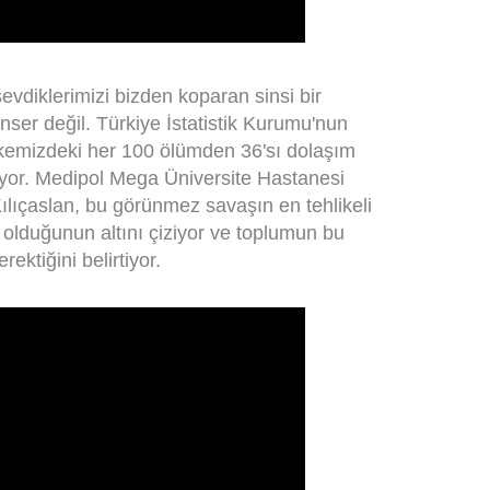
sevdiklerimizi bizden koparan sinsi bir
ser değil. Türkiye İstatistik Kurumu'nun
ülkemizdeki her 100 ölümden 36'sı dolaşım
ıyor. Medipol Mega Üniversite Hastanesi
Kılıçaslan, bu görünmez savaşın en tehlikeli
" olduğunun altını çiziyor ve toplumun bu
rektiğini belirtiyor.