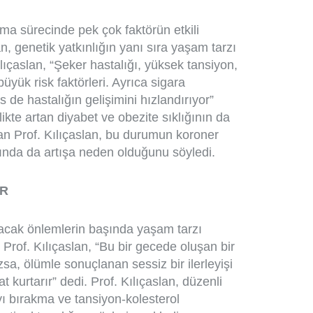
şma sürecinde pek çok faktörün etkili
an, genetik yatkınlığın yanı sıra yaşam tarzı
Kılıçaslan, “Şeker hastalığı, yüksek tansiyon,
üyük risk faktörleri. Ayrıca sigara
 de hastalığın gelişimini hızlandırıyor”
rlikte artan diyabet ve obezite sıklığının da
yan Prof. Kılıçaslan, bu durumun koroner
rında da artışa neden olduğunu söyledi.
IR
nacak önlemlerin başında yaşam tarzı
n Prof. Kılıçaslan, “Bu bir gecede oluşan bir
sa, ölümle sonuçlanan sessiz bir ilerleyişi
t kurtarır” dedi. Prof. Kılıçaslan, düzenli
yı bırakma ve tansiyon-kolesterol