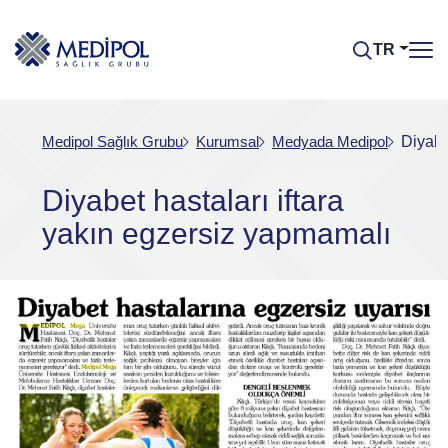
TR
Medipol Sağlık Grubu
Kurumsal
Medyada Medipol
Diyabe
Diyabet hastaları iftara
yakın egzersiz yapmamalı