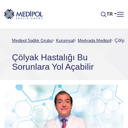
TR
Medipol Sağlık Grubu
Kurumsal
Medyada Medipol
Çölyak
Çölyak Hastalığı Bu
Sorunlara Yol Açabilir