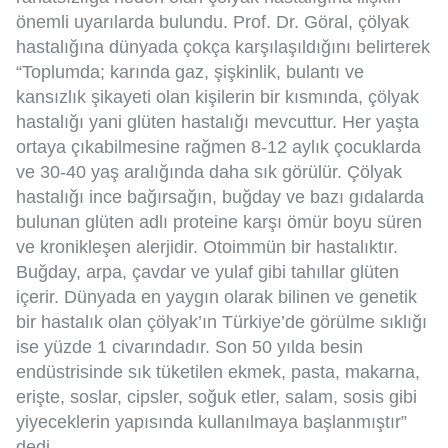
önemli uyarılarda bulundu. Prof. Dr. Göral, çölyak
hastalığına dünyada çokça karşılaşıldığını belirterek
“Toplumda; karında gaz, şişkinlik, bulantı ve
kansızlık şikayeti olan kişilerin bir kısmında, çölyak
hastalığı yani glüten hastalığı mevcuttur. Her yaşta
ortaya çıkabilmesine rağmen 8-12 aylık çocuklarda
ve 30-40 yaş aralığında daha sık görülür. Çölyak
hastalığı ince bağırsağın, buğday ve bazı gıdalarda
bulunan glüten adlı proteine karşı ömür boyu süren
ve kronikleşen alerjidir. Otoimmün bir hastalıktır.
Buğday, arpa, çavdar ve yulaf gibi tahıllar glüten
içerir. Dünyada en yaygın olarak bilinen ve genetik
bir hastalık olan çölyak’ın Türkiye’de görülme sıklığı
ise yüzde 1 civarındadır. Son 50 yılda besin
endüstrisinde sık tüketilen ekmek, pasta, makarna,
erişte, soslar, cipsler, soğuk etler, salam, sosis gibi
yiyeceklerin yapısında kullanılmaya başlanmıştır”
dedi.