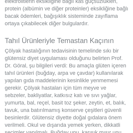
elektrolitlerin eksikliğine bağlı kas güçsüzlükleri,
protein (albümin ve diğer proteinler) eksikliğine bağlı
bacak ödemleri, bağışıklık sisteminde zayıflama
ortaya çıkabilecek diğer bulgulardır.
Tahıl Ürünleriyle Temastan Kaçının
Çölyak hastalığının tedavisinin temelinde sıkı bir
glütensiz diyet uygulaması olduğunu belirten Prof.
Dr. Göral, şu bilgileri verdi: Bu amaçla glüten içeren
tahıl ürünleri (buğday, arpa ve çavdar) kullanılarak
yapılan gıda maddelerinin kesinlikle yenmemesi
gerekir. Çölyak hastaları için tüm meyve ve
sebzeler, bakliyatlar, katkısız katı ve sıvı yağlar,
yumurta, bal, reçel, basit toz şeker, zeytin, et, balık,
tavuk, una batırılmamış konserve çeşitleri güvenli
besinlerdir. Glütensiz diyette doğal gıdalara önem
verilmeli. Okul ve dışarıda yemek yerken, dikkatli
seçimler yapılmalı. Buğday unu, karışık mısır unu