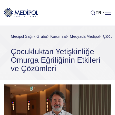
TR
Medipol Sağlık Grubu
Kurumsal
Medyada Medipol
Çocukl
Çocukluktan Yetişkinliğe
Omurga Eğriliğinin Etkileri
ve Çözümleri