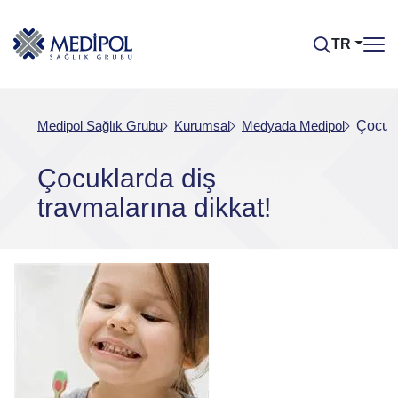
TR
Medipol Sağlık Grubu
Kurumsal
Medyada Medipol
Çocukl
Çocuklarda diş
travmalarına dikkat!