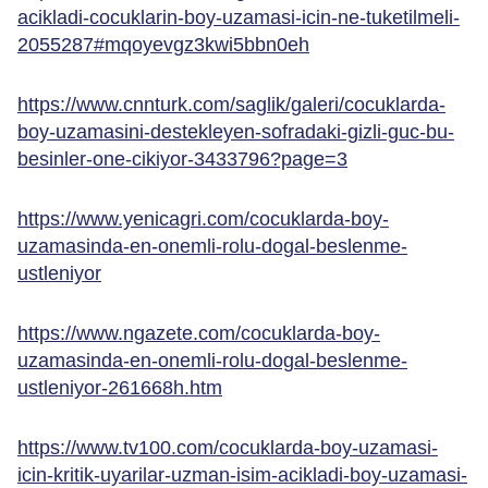
acikladi-cocuklarin-boy-uzamasi-icin-ne-tuketilmeli-
2055287#mqoyevgz3kwi5bbn0eh
https://www.cnnturk.com/saglik/galeri/cocuklarda-
boy-uzamasini-destekleyen-sofradaki-gizli-guc-bu-
besinler-one-cikiyor-3433796?page=3
https://www.yenicagri.com/cocuklarda-boy-
uzamasinda-en-onemli-rolu-dogal-beslenme-
ustleniyor
https://www.ngazete.com/cocuklarda-boy-
uzamasinda-en-onemli-rolu-dogal-beslenme-
ustleniyor-261668h.htm
https://www.tv100.com/cocuklarda-boy-uzamasi-
icin-kritik-uyarilar-uzman-isim-acikladi-boy-uzamasi-