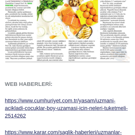
WEB HABERLERİ:
https://www.cumhuriyet.com.tr/yasam/uzmani-
acikladi-cocuklar-boy-uzamasi-icin-neleri-tuketmeli-
2514262
https://www.karar.com/saglik-haberleri/uzmanlar-