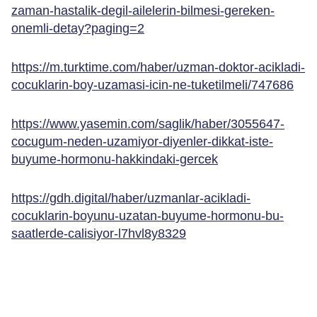
zaman-hastalik-degil-ailelerin-bilmesi-gereken-
onemli-detay?paging=2
https://m.turktime.com/haber/uzman-doktor-acikladi-
cocuklarin-boy-uzamasi-icin-ne-tuketilmeli/747686
https://www.yasemin.com/saglik/haber/3055647-
cocugum-neden-uzamiyor-diyenler-dikkat-iste-
buyume-hormonu-hakkindaki-gercek
https://gdh.digital/haber/uzmanlar-acikladi-
cocuklarin-boyunu-uzatan-buyume-hormonu-bu-
saatlerde-calisiyor-l7hvl8y8329