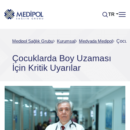
TR
Medipol Sağlık Grubu
Kurumsal
Medyada Medipol
Çocukl
Çocuklarda Boy Uzaması
İçin Kritik Uyarılar