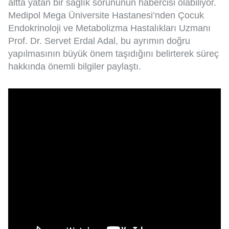
altta yatan bir sağlık sorununun habercisi olabiliyor.
Medipol Mega Üniversite Hastanesi’nden Çocuk
Endokrinoloji ve Metabolizma Hastalıkları Uzmanı
Prof. Dr. Servet Erdal Adal, bu ayrımın doğru
yapılmasının büyük önem taşıdığını belirterek süreç
hakkında önemli bilgiler paylaştı.