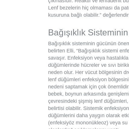
çıkmasıdır. Reaktif ve lenfadenit 
Lenf bezelerin hiç olmaması da pat
kusuruna bağlı olabilir.” değerlendi
Bağışıklık Sistemini
Bağışıklık sisteminin gücünün öneml
belirten Elli, “Bağışıklık sistemi en
savaşır. Enfeksiyon veya hastalıkl
düğümlerinde hücreler ve sıvı birik
neden olur. Her vücut bölgesinin dr
lenf düğümleri enfeksiyon bölgesini
nedeni saptamak için çok önemlidir.
bebek, boynun arkasında genişlemiş
çevresindeki şişmiş lenf düğümleri,
belirtisi olabilir. Sistemik enfeksiy
düğümlerini daha yaygın olarak etki
(enfeksiyöz mononükleoz) veya su çi