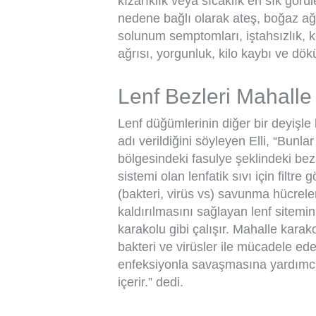
kızarıklık veya sıcaklık en sık görü
nedene bağlı olarak ateş, boğaz ağrı
solunum semptomları, iştahsızlık, k
ağrısı, yorgunluk, kilo kaybı ve dökü
Lenf Bezleri Mahalle 
Lenf düğümlerinin diğer bir deyişle
adı verildiğini söyleyen Elli, “Bunla
bölgesindeki fasulye şeklindeki bez
sistemi olan lenfatik sıvı için filtre
(bakteri, virüs vs) savunma hücrele
kaldırılmasını sağlayan lenf sitemin
karakolu gibi çalışır. Mahalle karako
bakteri ve virüsler ile mücadele ede
enfeksiyonla savaşmasına yardımcı 
içerir.” dedi.