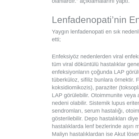
olanlardır.” açıklamalarını yaptı.
Lenfadenopati’nin E
Yaygın lenfadenopati en sık nedenle
etti;
Enfeksiyöz nedenlerden viral enfek
tüm viral döküntülü hastalıklar gene
enfeksiyonların çoğunda LAP görülür.
tüberküloz, sifiliz bunlara örnektir.
koksidiomikozis), paraziter (toksop
LAP görülebilir. Otoimmunite veya a
nedeni olabilir. Sistemik lupus eritem
sendromları, serum hastalığı, otoi
gösterilebilir. Depo hastalıkları di
hastalıklarda lenf bezlerinde aşırı m
Maliyn hastalıklardan ise Akut löse