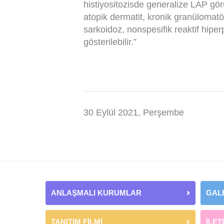
histiyositozisde generalize LAP gör
atopik dermatit, kronik granülomat
sarkoidoz, nonspesifik reaktif hiper
gösterilebilir.”
30 Eylül 2021, Perşembe
ANLAŞMALI KURUMLAR
GAL
TANITIM FİLMİ
İLET