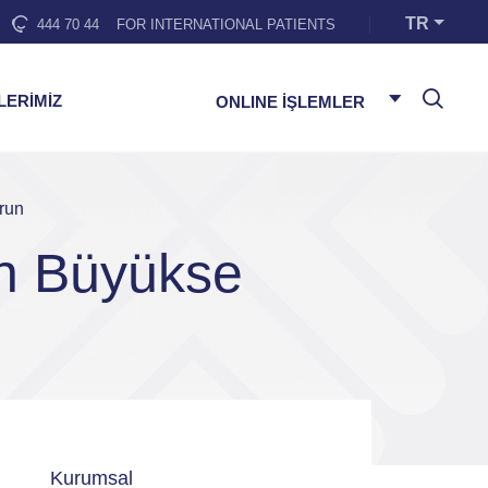
TR
444 70 44
FOR INTERNATIONAL PATIENTS
LERİMİZ
ONLINE İŞLEMLER
run
n Büyükse
Kurumsal