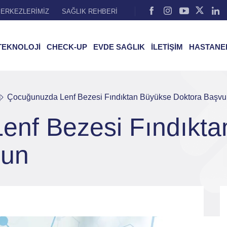
ERKEZLERİMİZ
SAĞLIK REHBERİ
TEKNOLOJİ
CHECK-UP
EVDE SAĞLIK
İLETİŞİM
HASTANE
l
Çocuğunuzda Lenf Bezesi Fındıktan Büyükse Doktora Başvu
enf Bezesi Fındıkta
run