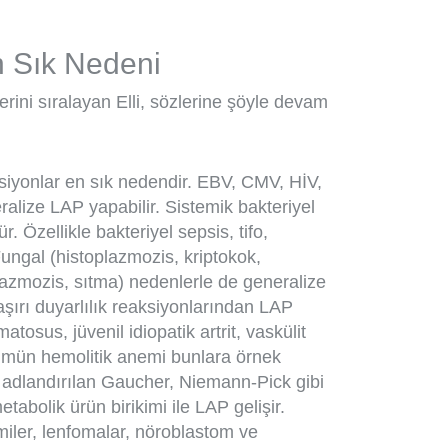
n Sık Nedeni
rini sıralayan Elli, sözlerine şöyle devam
siyonlar en sık nedendir. EBV, CMV, HİV,
ralize LAP yapabilir. Sistemik bakteriyel
 Özellikle bakteriyel sepsis, tifo,
 Fungal (histoplazmozis, kriptokok,
lazmozis, sıtma) nedenlerle de generalize
şırı duyarlılık reaksiyonlarından LAP
atosus, jüvenil idiopatik artrit, vaskülit
mmün hemolitik anemi bunlara örnek
ye adlandırılan Gaucher, Niemann-Pick gibi
etabolik ürün birikimi ile LAP gelişir.
miler, lenfomalar, nöroblastom ve