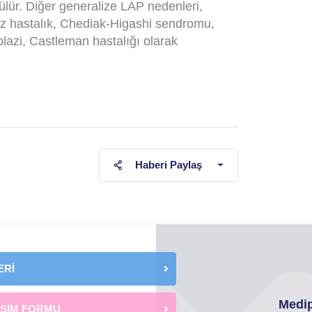
ülür. Diğer generalize LAP nedenleri,
öz hastalık, Chediak-Higashi sendromu,
plazi, Castleman hastalığı olarak
Haberi Paylaş
ERİ
Medip
İŞİM FORMU