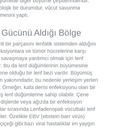
büyümede diğer büyüme çeşitlerindendir.
olojik bir durumdur, vücut savunma
rmesini yaptı.
n Gücünü Aldığı Bölge
i bir parçasını lenfatik sistemden aldığını
feksiyonlara ve tümör hücrelerine karşı
a savaşmaya yardımcı olmak için lenf
ir. Bu da lenf düğümlerinin büyümesine
ene olduğu bir lenf bezi vardır. Büyümüş
n yakınındadır, bu nedenle yerleşim yerleri
 Örneğin, kafa derisi enfeksiyonu olan bir
 lenf düğümlerine sahip olabilir. Çene
 dişlerde veya ağızda bir enfeksiyon
onlar sırasında Lenfadenopati vücuttaki lenf
ler. Özelikle EBV (ebstein-barr virüs)
çeği gibi bazı viral hastalıklar en yaygın