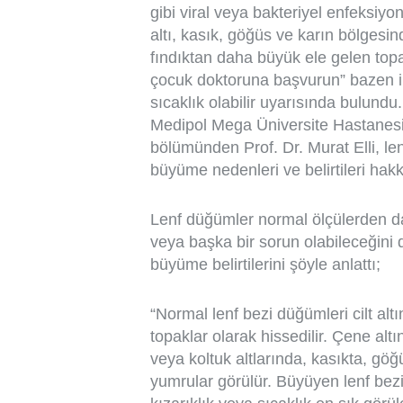
gibi viral veya bakteriyel enfeksiyo
altı, kasık, göğüs ve karın bölgesin
fındıktan daha büyük ele gelen top
çocuk doktoruna başvurun” bazen ilk 
sıcaklık olabilir uyarısında bulundu
Medipol Mega Üniversite Hastanesi
bölümünden Prof. Dr. Murat Elli, l
büyüme nedenleri ve belirtileri hakk
Lenf düğümler normal ölçülerden d
veya başka bir sorun olabileceğini di
büyüme belirtilerini şöyle anlattı;
“Normal lenf bezi düğümleri cilt altı
topaklar olarak hissedilir. Çene al
veya koltuk altlarında, kasıkta, gö
yumrular görülür. Büyüyen lenf bez