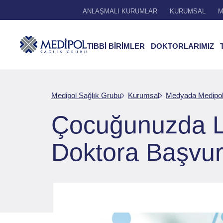
ANLAŞMALI KURUMLAR
KURUMSAL
M
TIBBİ BİRİMLER
DOKTORLARIMIZ
Medipol Sağlık Grubu
Kurumsal
Medyada Medipo
Çocuğunuzda L
Doktora Başvu