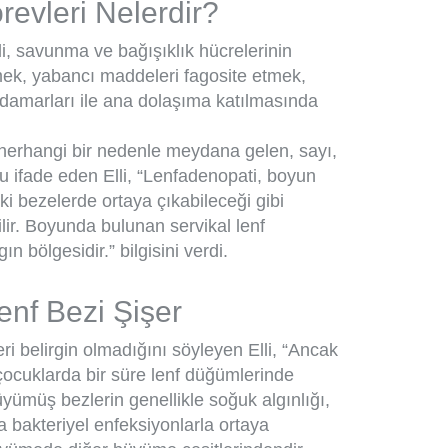
revleri Nelerdir?
li, savunma ve bağışıklık hücrelerinin
zmek, yabancı maddeleri fagosite etmek,
 damarları ile ana dolaşıma katılmasında
 herhangi bir nedenle meydana gelen, sayı,
nu ifade eden Elli, “Lenfadenopati, boyun
i bezelerde ortaya çıkabileceği gibi
ilir. Boyunda bulunan servikal lenf
n bölgesidir.” bilgisini verdi.
enf Bezi Şişer
ri belirgin olmadığını söyleyen Elli, “Ancak
ocuklarda bir süre lenf düğümlerinde
ümüş bezlerin genellikle soğuk algınlığı,
ya bakteriyel enfeksiyonlarla ortaya