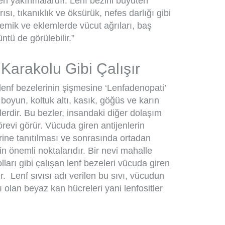
len yakınmalardır. Lenf bezini büyüten
sı, tıkanıklık ve öksürük, nefes darlığı gibi
emik ve eklemlerde vücut ağrıları, baş
ntü de görülebilir.”
Karakolu Gibi Çalışır
 lenf bezelerinin şişmesine ‘Lenfadenopati’
r boyun, koltuk altı, kasık, göğüs ve karın
lerdir. Bu bezler, insandaki diğer dolaşım
 görevi görür. Vücuda giren antijenlerin
rine tanıtılması ve sonrasında ortadan
in önemli noktalarıdır. Bir nevi mahalle
lları gibi çalışan lenf bezeleri vücuda giren
r. Lenf sıvısı adı verilen bu sıvı, vücudun
olan beyaz kan hücreleri yani lenfositler