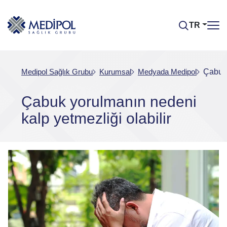
TR
Medipol Sağlık Grubu
Kurumsal
Medyada Medipol
Çabuk 
Çabuk yorulmanın nedeni
kalp yetmezliği olabilir