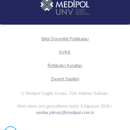
Bilgi Güvenliği Politikaları
KVKK
Refakatçi Kuralları
Ziyaret Saatleri
© Medipol Sağlık Grubu. Tüm Hakları Saklıdır.
Web sitesi son güncelleme tarihi: 5 Ağustos 2026 /
serdar.yilmaz@medipol.com.tr