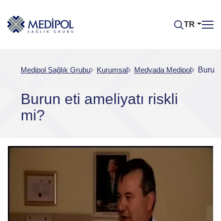
TR
Medipol Sağlık Grubu
Kurumsal
Medyada Medipol
Burun e
Burun eti ameliyatı riskli
mi?