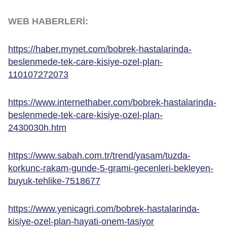
WEB HABERLERİ:
https://haber.mynet.com/bobrek-hastalarinda-
beslenmede-tek-care-kisiye-ozel-plan-
110107272073
https://www.internethaber.com/bobrek-hastalarinda-
beslenmede-tek-care-kisiye-ozel-plan-
2430030h.htm
https://www.sabah.com.tr/trend/yasam/tuzda-
korkunc-rakam-gunde-5-grami-gecenleri-bekleyen-
buyuk-tehlike-7518677
https://www.yenicagri.com/bobrek-hastalarinda-
kisiye-ozel-plan-hayati-onem-tasiyor