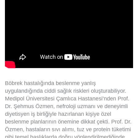
Böbrek hastalığında beslenme yanlış
uygulandığında ciddi sağlık riskleri oluşturabiliyor.
Medipol Üniversitesi Çamlıca Hastanesi’nden Prof.
Dr. Şehmus Özmen, nefroloji uzmanı ve deneyimli
diyetisyen iş birliğiyle hazırlanan kişiye özel
beslenme planlarının önemine dikkat çekti. Prof. Dr.
Özmen, hastaların sıvı alımı, tuz ve protein tüketimi
gibi temel başlıklarda doğru yönlendirilmediğinde,