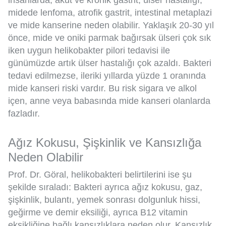
insanlarda, akut ve kronik gastrit, ülser hastalığı,
midede lenfoma, atrofik gastrit, intestinal metaplazi
ve mide kanserine neden olabilir. Yaklaşık 20-30 yıl
önce, mide ve oniki parmak bağırsak ülseri çok sık
iken uygun helikobakter pilori tedavisi ile
günümüzde artık ülser hastalığı çok azaldı. Bakteri
tedavi edilmezse, ileriki yıllarda yüzde 1 oranında
mide kanseri riski vardır. Bu risk sigara ve alkol
içen, anne veya babasında mide kanseri olanlarda
fazladır.
Ağız Kokusu, Şişkinlik ve Kansızlığa
Neden Olabilir
Prof. Dr. Göral, helikobakteri belirtilerini ise şu
şekilde sıraladı: Bakteri ayrıca ağız kokusu, gaz,
şişkinlik, bulantı, yemek sonrası dolgunluk hissi,
geğirme ve demir eksiliği, ayrıca B12 vitamin
eksikliğine bağlı kansızlıklara neden olur. Kansızlık