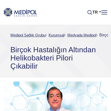
TR
Medipol Sağlık Grubu
Kurumsal
Medyada Medipol
Birçok
Birçok Hastalığın Altından
Helikobakteri Pilori
Çıkabilir