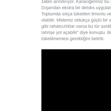
zaten arındırıyor. Karaciğerimiz bu 
Dışarıdan ekstra bir detoks uygula
Toplumda sıkça tüketilen limonlu ve
olabilir. Midemiz oldukça güçlü bir a
gibi rahatsızlıklar varsa bu tür as
tahrişe yol açabilir” diye konuştu. B
tüketilmemesi gerektiğini belirtti.