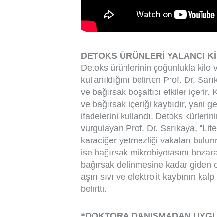
DETOKS ÜRÜNLERİ YALANCI Kİ
Detoks ürünlerinin çoğunlukla kil
kullanıldığını belirten Prof. Dr. Sar
ve bağırsak boşaltıcı etkiler içerir.
ve bağırsak içeriği kaybıdır, yani g
ifadelerini kullandı. Detoks kürler
vurgulayan Prof. Dr. Sarıkaya, “Lit
karaciğer yetmezliği vakaları bulun
ise bağırsak mikrobiyotasını bozarak 
bağırsak delinmesine kadar giden ci
aşırı sıvı ve elektrolit kaybının kal
belirtti.
“DOKTORA DANIŞMADAN UYGU