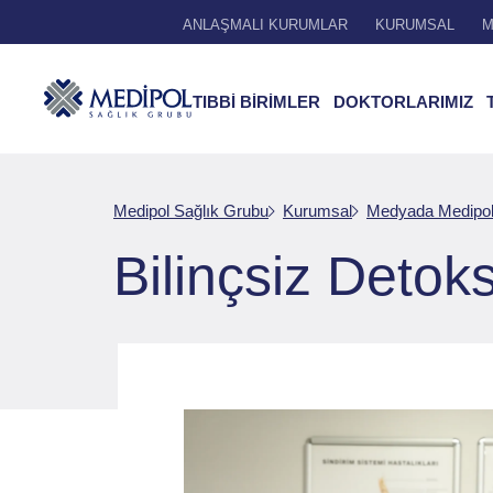
ANLAŞMALI KURUMLAR
KURUMSAL
M
TIBBİ BİRİMLER
DOKTORLARIMIZ
Medipol Sağlık Grubu
Kurumsal
Medyada Medipo
Bilinçsiz Detoks