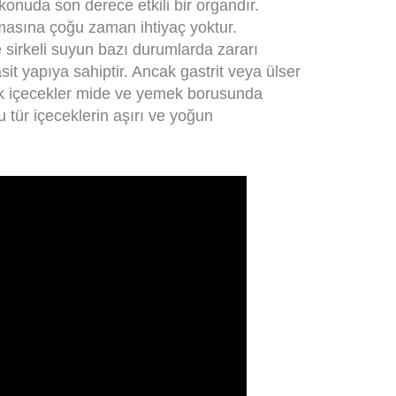
konuda son derece etkili bir organdır.
masına çoğu zaman ihtiyaç yoktur.
 sirkeli suyun bazı durumlarda zararı
sit yapıya sahiptir. Ancak gastrit veya ülser
idik içecekler mide ve yemek borusunda
u tür içeceklerin aşırı ve yoğun