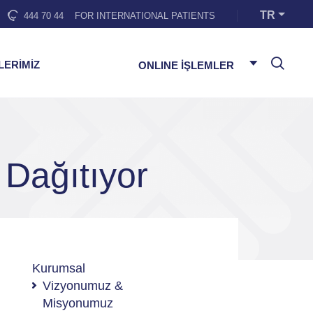
TR
444 70 44
FOR INTERNATIONAL PATIENTS
LERİMİZ
ONLINE İŞLEMLER
 Dağıtıyor
Kurumsal
Vizyonumuz &
Misyonumuz