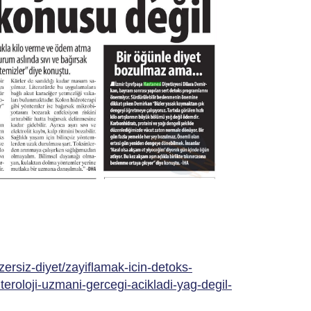
ersiz-diyet/zayiflamak-icin-detoks-
teroloji-uzmani-gercegi-acikladi-yag-degil-