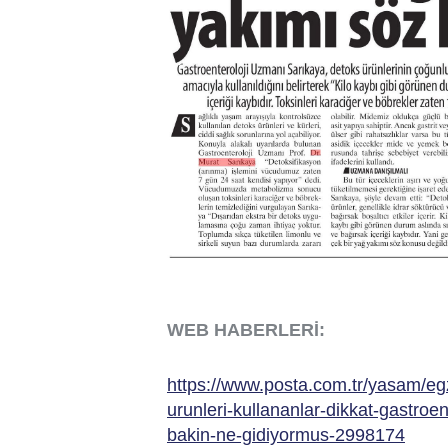
WEB HABERLERİ:
https://www.posta.com.tr/yasam/egz
urunleri-kullananlar-dikkat-gastroen
bakin-ne-gidiyormus-2998174