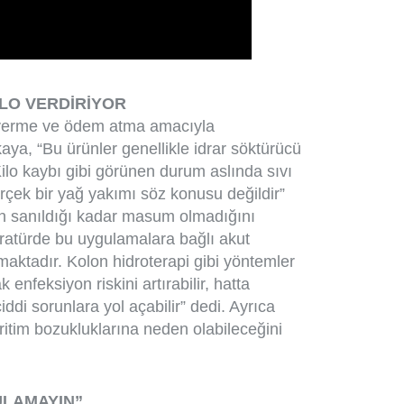
LO VERDİRİYOR
o verme ve ödem atma amacıyla
ıkaya, “Bu ürünler genellikle idrar söktürücü
 Kilo kaybı gibi görünen durum aslında sıvı
erçek bir yağ yakımı söz konusu değildir”
inin sanıldığı kadar masum olmadığını
eratürde bu uygulamalara bağlı akut
maktadır. Kolon hidroterapi gibi yöntemler
enfeksiyon riskini artırabilir, hatta
ddi sorunlara yol açabilir” dedi. Ayrıca
p ritim bozukluklarına neden olabileceğini
LAMAYIN”