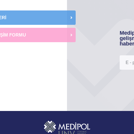
ERİ
Medip
İŞİM FORMU
geliş
haber