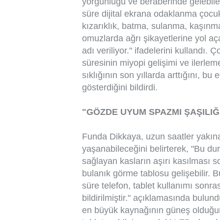
yorgunluğu ve beraberinde gelebile
süre dijital ekrana odaklanma çocukl
kızarıklık, batma, sulanma, kaşınm
omuzlarda ağrı şikayetlerine yol aça
adı veriliyor." ifadelerini kullandı.
süresinin miyopi gelişimi ve ilerlem
sıklığının son yıllarda arttığını, bu e
gösterdiğini bildirdi.
"GÖZDE UYUM SPAZMI ŞAŞILIĞ
Funda Dikkaya, uzun saatler yakı
yaşanabileceğini belirterek, "Bu d
sağlayan kasların aşırı kasılması 
bulanık görme tablosu gelişebilir. Bu
süre telefon, tablet kullanımı sonra
bildirilmiştir." açıklamasında bulu
en büyük kaynağının güneş olduğun