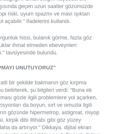
karşısında geçen uzun saatler gözümüzde
yopi riski, uyum spazmı ve mavi ışıktan
 açabilir." ifadelerini kullandı.
orgunluk hissi, bulanık görme, fazla göz
cuklar ihmal etmeden ebeveynleri
." tavsiyesinde bulundu.
PMAYI UNUTUYORUZ"
atli bir şekilde bakmanın göz kırpma
elirterek, şu bilgileri verdi: "Buna ek
ması gözle ilgili problemlere yol açarken,
yonları da boyun, sırt ve omuzla ilgili
rın gözünde hipermetrop, astigmat, miyop
i, kirpik dibi iltihabı gibi göz yüzey
ha da artırıyor." Dikkaya, dijital ekran