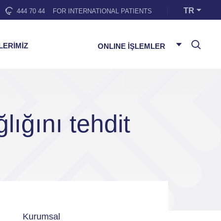
TR
444 70 44
FOR INTERNATIONAL PATIENTS
LERİMİZ
ONLINE İŞLEMLER
lığını tehdit
Kurumsal