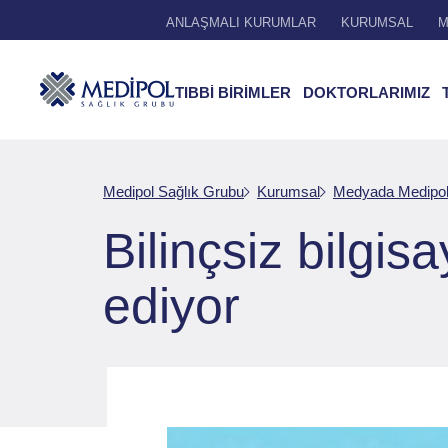
ANLAŞMALI KURUMLAR
KURUMSAL
M
TIBBİ BİRİMLER
DOKTORLARIMIZ
Medipol Sağlık Grubu
Kurumsal
Medyada Medipo
Bilinçsiz bilgis
ediyor