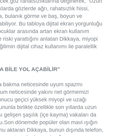
cek göz rahatsızlıklarına değinerek, "Uzun
arda gözlerde ağrı, rahatsızlık hissi,
a, bulanık görme ve baş, boyun ve
biliyor. Bu tabloya dijital ekran yorgunluğu
 Çocuklar arasında artan ekran kullanım
e riski yarattığını anlatan Dikkaya, miyopi
ğilimin dijital cihaz kullanımı ile paralellik
A BİLE YOL AÇABİLİR"
na bakma neticesinde uyum spazmı
urum neticesinde yakını net görmemizi
sonucu geçici yüksek miyopi ve uzağı
nunla birlikte özellikle son yıllarda uzun
sı gelişen şaşılık (içe kayma) vakaları da
ndu.Son dönemde popüler olan mavi ışığın
u aktaran Dikkaya, bunun dışında telefon,