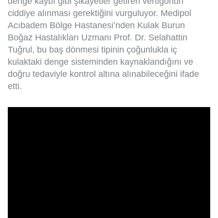
denge kaybı gibi şikâyetler getiren vertigonun
ciddiye alınması gerektiğini vurguluyor. Medipol
Acıbadem Bölge Hastanesi’nden Kulak Burun
Boğaz Hastalıkları Uzmanı Prof. Dr. Selahattin
Tuğrul, bu baş dönmesi tipinin çoğunlukla iç
kulaktaki denge sisteminden kaynaklandığını ve
doğru tedaviyle kontrol altına alınabileceğini ifade
etti.