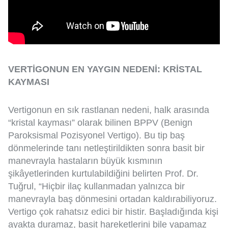
VERTİGONUN EN YAYGIN NEDENİ: KRİSTAL
KAYMASI
Vertigonun en sık rastlanan nedeni, halk arasında
“kristal kayması” olarak bilinen BPPV (Benign
Paroksismal Pozisyonel Vertigo). Bu tip baş
dönmelerinde tanı netleştirildikten sonra basit bir
manevrayla hastaların büyük kısmının
şikâyetlerinden kurtulabildiğini belirten Prof. Dr.
Tuğrul, “Hiçbir ilaç kullanmadan yalnızca bir
manevrayla baş dönmesini ortadan kaldırabiliyoruz.
Vertigo çok rahatsız edici bir histir. Başladığında kişi
ayakta duramaz, basit hareketlerini bile yapamaz