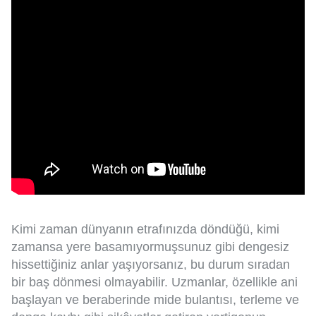
Kimi zaman dünyanın etrafınızda döndüğü, kimi
zamansa yere basamıyormuşsunuz gibi dengesiz
hissettiğiniz anlar yaşıyorsanız, bu durum sıradan
bir baş dönmesi olmayabilir. Uzmanlar, özellikle ani
başlayan ve beraberinde mide bulantısı, terleme ve