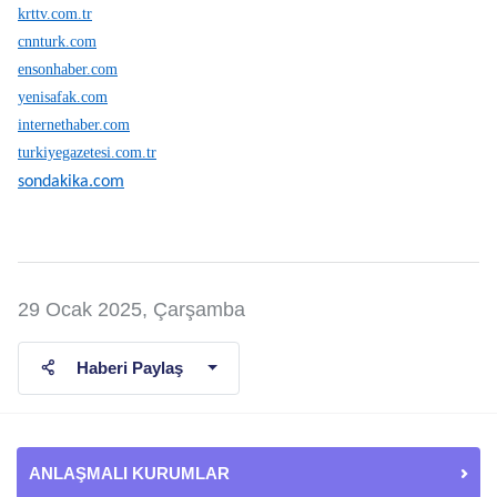
krttv.com.tr
cnnturk.com
ensonhaber.com
yenisafak.com
internethaber.com
turkiyegazetesi.com.tr
sondakika.com
29 Ocak 2025, Çarşamba
Haberi Paylaş
ANLAŞMALI KURUMLAR