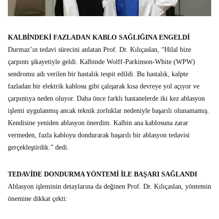
KALBİNDEKİ FAZLADAN KABLO SAĞLIĞINA ENGELDİ
Durmaz’ın tedavi sürecini anlatan Prof. Dr. Kılıçaslan, “Hilal bize
çarpıntı şikayetiyle geldi. Kalbinde Wolff-Parkinson-White (WPW)
sendromu adı verilen bir hastalık tespit edildi. Bu hastalık, kalpte
fazladan bir elektrik kablosu gibi çalışarak kısa devreye yol açıyor ve
çarpıntıya neden oluyor. Daha önce farklı hastanelerde iki kez ablasyon
işlemi uygulanmış ancak teknik zorluklar nedeniyle başarılı olunamamış.
Kendisine yeniden ablasyon önerdim. Kalbin ana kablosuna zarar
vermeden, fazla kabloyu dondurarak başarılı bir ablasyon tedavisi
gerçekleştirdik.” dedi.
TEDAVİDE DONDURMA YÖNTEMİ İLE BAŞARI SAĞLANDI
Ablasyon işleminin detaylarına da değinen Prof. Dr. Kılıçaslan, yöntemin
önemine dikkat çekti: