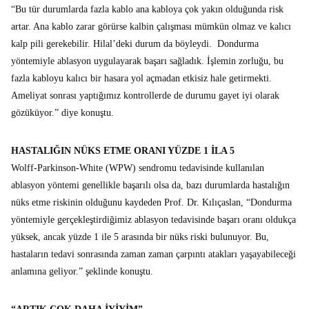
“Bu tür durumlarda fazla kablo ana kabloya çok yakın olduğunda risk
artar. Ana kablo zarar görürse kalbin çalışması mümkün olmaz ve kalıcı
kalp pili gerekebilir. Hilal’deki durum da böyleydi. Dondurma
yöntemiyle ablasyon uygulayarak başarı sağladık. İşlemin zorluğu, bu
fazla kabloyu kalıcı bir hasara yol açmadan etkisiz hale getirmekti.
Ameliyat sonrası yaptığımız kontrollerde de durumu gayet iyi olarak
gözüküyor.” diye konuştu.
HASTALIĞIN NÜKS ETME ORANI YÜZDE 1 İLA 5
Wolff-Parkinson-White (WPW) sendromu tedavisinde kullanılan
ablasyon yöntemi genellikle başarılı olsa da, bazı durumlarda hastalığın
nüks etme riskinin olduğunu kaydeden Prof. Dr. Kılıçaslan, “Dondurma
yöntemiyle gerçekleştirdiğimiz ablasyon tedavisinde başarı oranı oldukça
yüksek, ancak yüzde 1 ile 5 arasında bir nüks riski bulunuyor. Bu,
hastaların tedavi sonrasında zaman zaman çarpıntı atakları yaşayabileceği
anlamına geliyor.” şeklinde konuştu.