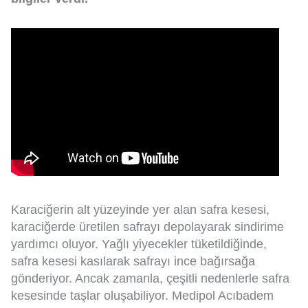
Karaciğerin alt yüzeyinde yer alan safra kesesi,
karaciğerde üretilen safrayı depolayarak sindirime
yardımcı oluyor. Yağlı yiyecekler tüketildiğinde,
safra kesesi kasılarak safrayı ince bağırsağa
gönderiyor. Ancak zamanla, çeşitli nedenlerle safra
kesesinde taşlar oluşabiliyor. Medipol Acıbadem