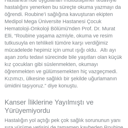
Hastanesi’nde uygulanan multidisipliner tedaviyle
hastalığını yenerken bu süreçte okuma yazmayı da
öğrendi. Roubine’i sağlığına kavuşturan ekipten
Medipol Mega Üniversite Hastanesi Çocuk
Hematoloji-Onkoloji Bölümü'nden Prof. Dr. Murat
Elli, “Roubine yaşama azmiyle, okuma ve resim
tutkusuyla en tehlikeli tümöre karşı verdiğimiz
mücadelede hepimiz için umut ışığı oldu. Altı ayı
aşan zorlu tedavi sürecinde bile yaşıtları olan küçük
kız çocukları gibi süslenmekten, okumayı
öğrenmekten ve gülümsemekten hiç vazgeçmedi.
Kızımızı, ülkesine sağlıklı bir şekilde uğurlamanın
ümidini taşıyoruz.” diye konuştu.
Kanser İliklerine Yayılmıştı ve
Yürüyemiyordu
Hastalığın yol açtığı pek çok sağlık sorununun yanı
sıra yürüme yetisini de tamamen kaybeden Roubine