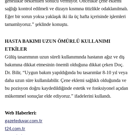
genellikle beklenilen sonucu vermiyor. Öncelikle çene eklemi
sağlığı kontrol edilmeli ve dizayn kısmına titizlikle odaklanılmalı.
Eğer bir sorun yoksa yaklaşık iki ila üç hafta içerisinde işlemleri
tamamlıyoruz.” şeklinde konuştu.
HASTA BAKIMI UZUN ÖMÜRLÜ KULLANIMI
ETKİLER
Gülüş tasarımının uzun süreli kullanımında hastanın ağız ve diş
bakımına dikkat etmesinin önemli olduğuna dikkat çeken Doç.
Dr. Bilir, “Uygun bakım yapıldığında bu tasarımlar 8-10 yıl veya
daha uzun süre kullanılabilir. Çene eklemi sağlıklı olduğunda ve
bu pozisyon doğru kaydedildiğinde estetik ve fonksiyonel açıdan
mükemmel sonuçlar elde ediyoruz.” ifadelerini kullandı.
Web Haberleri:
gazeteduvar.com.tr
t24.com.tr