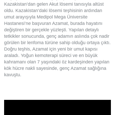
Kazakistan’dan gelen Akut lösemi tanısıyla altüst
oldu. Kazakistan’daki lösemi teşhisinin ardından
umut arayışıyla Medipol Mega Üniversite
Hastanesi’ne başvuran Azamat, burada hayatını
değiştiren bir gerçekle yüzleşti. Yapılan detaylı
tetkikler sonucunda, genç adamın aslında çok nadir
görülen bir lenfoma türüne sahip olduğu ortaya çıktı.
Doğru teşhis, Azamat için yeni bir umut kapısı
araladı. Yoğun kemoterapi süreci ve en büyük
kahramanı olan 7 yaşındaki öz kardeşinden yapılan
kök hücre nakli sayesinde, genç Azamat sağlığına
kavuştu.