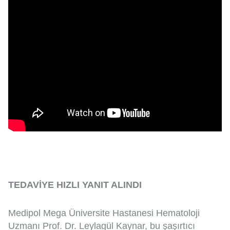
TEDAVİYE HIZLI YANIT ALINDI
Medipol Mega Üniversite Hastanesi Hematoloji
Uzmanı Prof. Dr. Leylagül Kaynar, bu şaşırtıcı