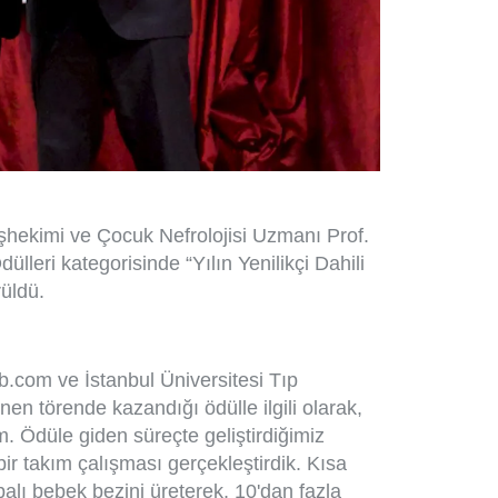
şhekimi ve Çocuk Nefrolojisi Uzmanı Prof.
ülleri kategorisinde “Yılın Yenilikçi Dahili
rüldü.
b.com ve İstanbul Üniversitesi Tıp
lenen törende kazandığı ödülle ilgili olarak,
. Ödüle giden süreçte geliştirdiğimiz
ir takım çalışması gerçekleştirdik. Kısa
balı bebek bezini üreterek, 10'dan fazla