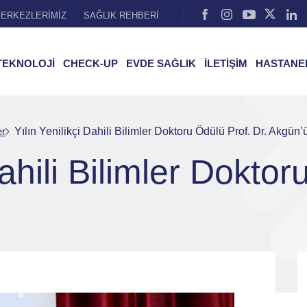
ERKEZLERİMİZ
SAĞLIK REHBERİ
TEKNOLOJİ
CHECK-UP
EVDE SAĞLIK
İLETİŞİM
HASTANE
er
Yılın Yenilikçi Dahili Bilimler Doktoru Ödülü Prof. Dr. Akgün’
Dahili Bilimler Dokto