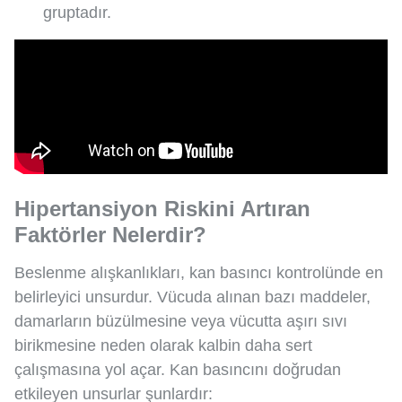
gruptadır.
Hipertansiyon Riskini Artıran
Faktörler Nelerdir?
Beslenme alışkanlıkları, kan basıncı kontrolünde en
belirleyici unsurdur. Vücuda alınan bazı maddeler,
damarların büzülmesine veya vücutta aşırı sıvı
birikmesine neden olarak kalbin daha sert
çalışmasına yol açar. Kan basıncını doğrudan
etkileyen unsurlar şunlardır: