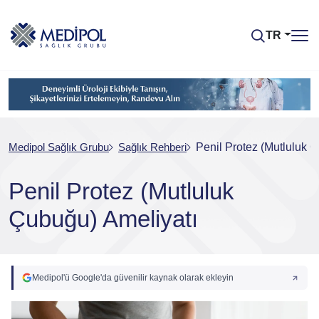
TR
Medipol Sağlık Grubu
Sağlık Rehberi
Penil Protez (Mutluluk 
Penil Protez (Mutluluk
Çubuğu) Ameliyatı
Medipol'ü Google'da güvenilir kaynak olarak ekleyin