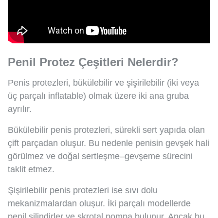
Penil Protez Çeşitleri Nelerdir?
Penis protezleri, bükülebilir ve şişirilebilir (iki veya
üç parçalı inflatable) olmak üzere iki ana gruba
ayrılır.
Bükülebilir penis protezleri, sürekli sert yapıda olan
çift parçadan oluşur. Bu nedenle penisin gevşek hali
görülmez ve doğal sertleşme–gevşeme sürecini
taklit etmez.
Şişirilebilir penis protezleri ise sıvı dolu
mekanizmalardan oluşur. İki parçalı modellerde
penil silindirler ve skrotal pompa bulunur. Ancak bu