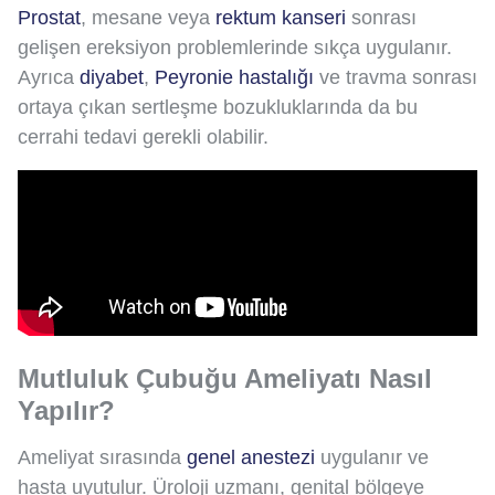
Prostat
, mesane veya
rektum kanseri
sonrası
gelişen ereksiyon problemlerinde sıkça uygulanır.
Ayrıca
diyabet
,
Peyronie hastalığı
ve travma sonrası
ortaya çıkan sertleşme bozukluklarında da bu
cerrahi tedavi gerekli olabilir.
Mutluluk Çubuğu Ameliyatı Nasıl
Yapılır?
Ameliyat sırasında
genel anestezi
uygulanır ve
hasta uyutulur. Üroloji uzmanı, genital bölgeye