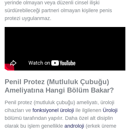
yerinde olmayan veya düzenli cinsel ilişki
sürdürebileceği partneri olmayan kişilere penis
protezi uygulanmaz.
Penil Protez (Mutluluk Çubuğu)
Ameliyatına Hangi Bölüm Bakar?
Penil protez (mutluluk çubuğu) ameliyatı, üroloji
cihazları ve
fonksiyonel üroloji
ile ilgilenen
Üroloji
bölümü tarafından yapılır. Daha özel alt disiplin
olarak bu işlem genellikle
androloji
(erkek üreme