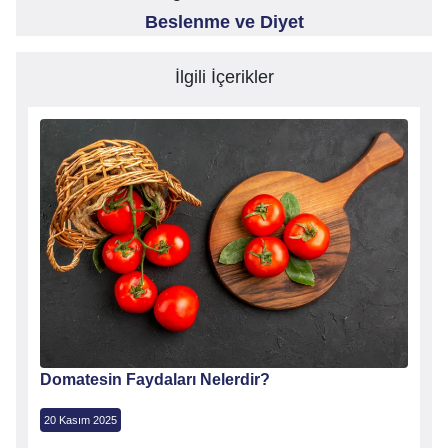
Beslenme ve Diyet
İlgili İçerikler
Domatesin Faydaları Nelerdir?
Peyni
20 Kasım 2025
21 Kas