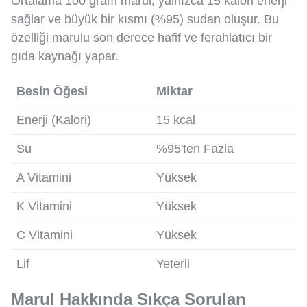
Ortalama 100 gram marul, yalnızca 15 kalori enerji
sağlar ve büyük bir kısmı (%95) sudan oluşur. Bu
özelliği marulu son derece hafif ve ferahlatıcı bir
gıda kaynağı yapar.
Besin Öğesi
Miktar
Enerji (Kalori)
15 kcal
Su
%95'ten Fazla
A Vitamini
Yüksek
K Vitamini
Yüksek
C Vitamini
Yüksek
Lif
Yeterli
Marul Hakkında Sıkça Sorulan