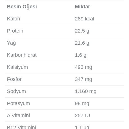
Besin Öğesi
Miktar
Kalori
289 kcal
Protein
22.5 g
Yağ
21.6 g
Karbonhidrat
1.6 g
Kalsiyum
493 mg
Fosfor
347 mg
Sodyum
1.160 mg
Potasyum
98 mg
A Vitamini
257 IU
B12 Vitamini
1.1 µg