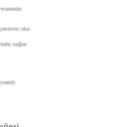
enmektedir:
yardımcı olur.
atkı sağlar.
nabilir.
eğeri