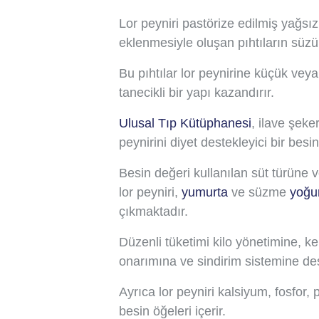
Lor peyniri pastörize edilmiş yağsız
eklenmesiyle oluşan pıhtıların süzü
Bu pıhtılar lor peynirine küçük vey
tanecikli bir yapı kazandırır.
Ulusal Tıp Kütüphanesi
, ilave şeke
peynirini diyet destekleyici bir besi
Besin değeri kullanılan süt türüne
lor peyniri,
yumurta
ve süzme
yoğu
çıkmaktadır.
Düzenli tüketimi kilo yönetimine, k
onarımına ve sindirim sistemine des
Ayrıca lor peyniri kalsiyum, fosfor, 
besin öğeleri içerir.