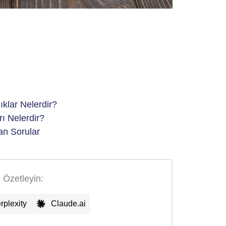
Damar Otu Nedi
Faydaları Neler
24 Ekim 2025
ıklar Nelerdir?
rı Nelerdir?
an Sorular
e Özetleyin:
rplexity
Claude.ai