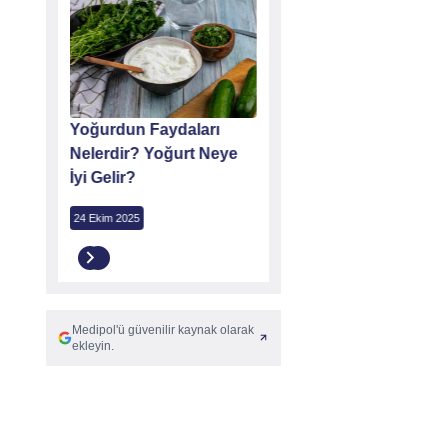
r,
Yoğurdun Faydaları
Peynirin Faydaları
dir?
Nelerdir? Yoğurt Neye
Nelerdir?
İyi Gelir?
21 Kasım 2025
24 Ekim 2025
Medipol'ü güvenilir kaynak olarak
ekleyin.