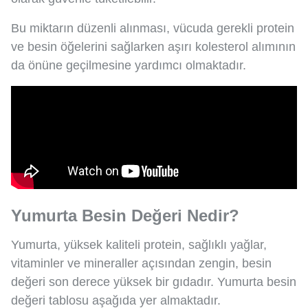
Bu miktarın düzenli alınması, vücuda gerekli protein
ve besin öğelerini sağlarken aşırı kolesterol alımının
da önüne geçilmesine yardımcı olmaktadır.
Yumurta Besin Değeri Nedir?
Yumurta, yüksek kaliteli protein, sağlıklı yağlar,
vitaminler ve mineraller açısından zengin, besin
değeri son derece yüksek bir gıdadır. Yumurta besin
değeri tablosu aşağıda yer almaktadır.