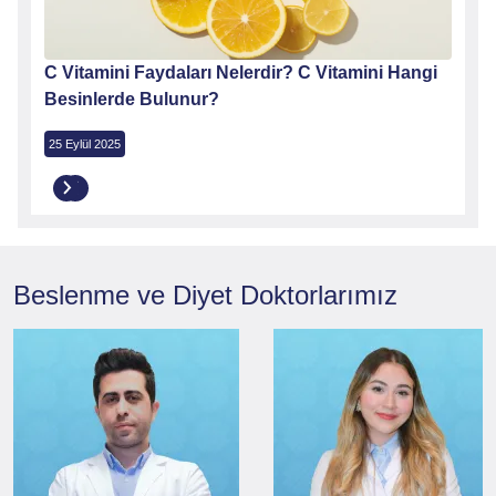
ir?
C Vitamini Faydaları Nelerdir? C Vitamini Hangi
A Vit
Besinlerde Bulunur?
Neler
25 Eylül 2025
6 Kası
Beslenme ve Diyet
Doktorlarımız