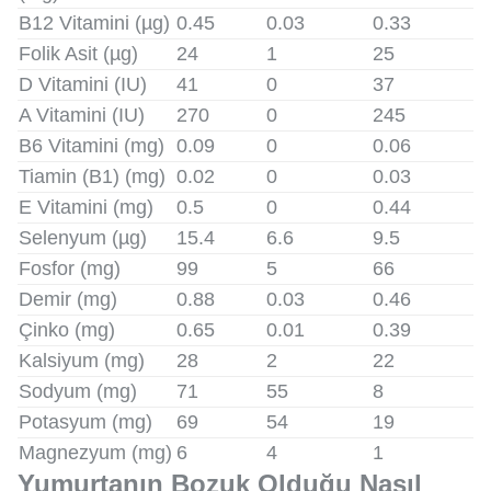
B12 Vitamini (µg)
0.45
0.03
0.33
Folik Asit (µg)
24
1
25
D Vitamini (IU)
41
0
37
A Vitamini (IU)
270
0
245
B6 Vitamini (mg)
0.09
0
0.06
Tiamin (B1) (mg)
0.02
0
0.03
E Vitamini (mg)
0.5
0
0.44
Selenyum (µg)
15.4
6.6
9.5
Fosfor (mg)
99
5
66
Demir (mg)
0.88
0.03
0.46
Çinko (mg)
0.65
0.01
0.39
Kalsiyum (mg)
28
2
22
Sodyum (mg)
71
55
8
Potasyum (mg)
69
54
19
Magnezyum (mg)
6
4
1
Yumurtanın Bozuk Olduğu Nasıl