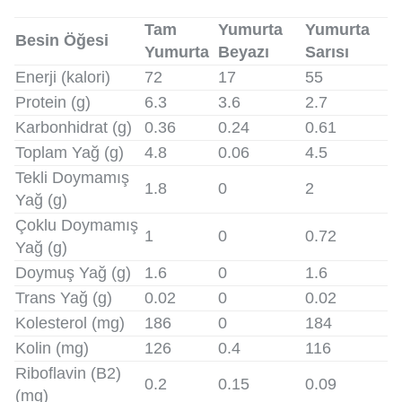
Tam
Yumurta
Yumurta
Besin Öğesi
Yumurta
Beyazı
Sarısı
Enerji (kalori)
72
17
55
Protein (g)
6.3
3.6
2.7
Karbonhidrat (g)
0.36
0.24
0.61
Toplam Yağ (g)
4.8
0.06
4.5
Tekli Doymamış
1.8
0
2
Yağ (g)
Çoklu Doymamış
1
0
0.72
Yağ (g)
Doymuş Yağ (g)
1.6
0
1.6
Trans Yağ (g)
0.02
0
0.02
Kolesterol (mg)
186
0
184
Kolin (mg)
126
0.4
116
Riboflavin (B2)
0.2
0.15
0.09
(mg)