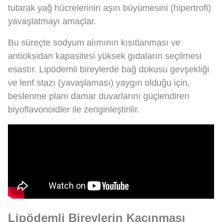
tutarak yağ hücrelerinin aşırı büyümesini (hipertrofi)
yavaşlatmayı amaçlar.
Bu süreçte sodyum alımının kısıtlanması ve
antioksidan kapasitesi yüksek gıdaların seçilmesi
esastır. Lipödemli bireylerde bağ dokusu gevşekliği
ve lenf stazı (yavaşlaması) yaygın olduğu için,
beslenme planı damar duvarlarını güçlendiren
biyoflavonoidler ile zenginleştirilir.
Lipödemli Bireylerin Kaçınması