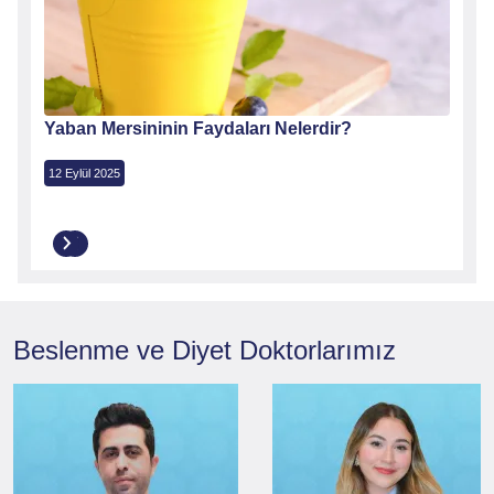
İyi
Yaban Mersininin Faydaları Nelerdir?
Ceviz
12 Eylül 2025
11 Kas
Beslenme ve Diyet
Doktorlarımız