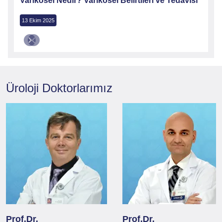
Varikosel Nedir? Varikosel Belirtileri ve Tedavisi
13 Ekim 2025
Üroloji
Doktorlarımız
Prof.Dr.
Prof.Dr.