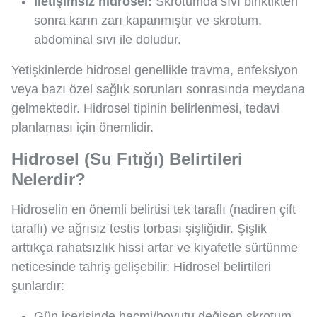
İletişimsiz hidrosel:
Skrotumda sıvı biriktikten
sonra karın zarı kapanmıştır ve skrotum,
abdominal sıvı ile doludur.
Yetişkinlerde hidrosel genellikle travma, enfeksiyon
veya bazı özel sağlık sorunları sonrasında meydana
gelmektedir. Hidrosel tipinin belirlenmesi, tedavi
planlaması için önemlidir.
Hidrosel (Su Fıtığı) Belirtileri
Nelerdir?
Hidroselin en önemli belirtisi tek taraflı (nadiren çift
taraflı) ve ağrısız testis torbası şişliğidir. Şişlik
arttıkça rahatsızlık hissi artar ve kıyafetle sürtünme
neticesinde tahriş gelişebilir. Hidrosel belirtileri
şunlardır:
Gün içerisinde hacmi/boyutu değişen skrotum