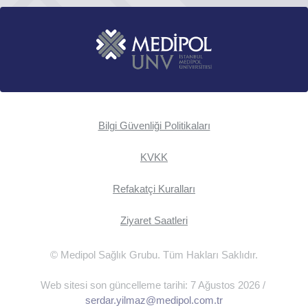
Bilgi Güvenliği Politikaları
KVKK
Refakatçi Kuralları
Ziyaret Saatleri
© Medipol Sağlık Grubu. Tüm Hakları Saklıdır.
Web sitesi son güncelleme tarihi: 7 Ağustos 2026 /
serdar.yilmaz@medipol.com.tr