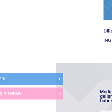
Dill
İNG
ERİ
Medip
İŞİM FORMU
geliş
haber