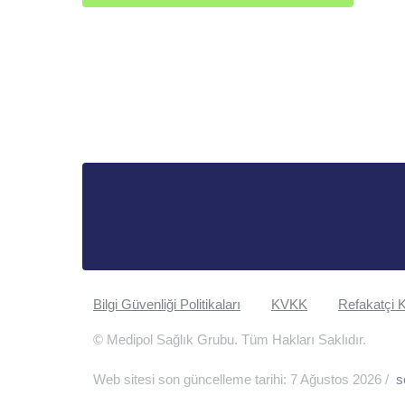
Bilgi Güvenliği Politikaları
KVKK
Refakatçi K
© Medipol Sağlık Grubu. Tüm Hakları Saklıdır.
Web sitesi son güncelleme tarihi: 7 Ağustos 2026 /
s