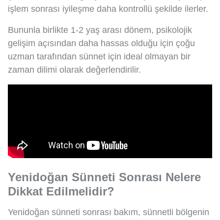
işlem sonrası iyileşme daha kontrollü şekilde ilerler.
Bununla birlikte 1-2 yaş arası dönem, psikolojik
gelişim açısından daha hassas olduğu için çoğu
uzman tarafından sünnet için ideal olmayan bir
zaman dilimi olarak değerlendirilir.
Yenidoğan Sünneti Sonrası Nelere
Dikkat Edilmelidir?
Yenidoğan sünneti sonrası bakım, sünnetli bölgenin